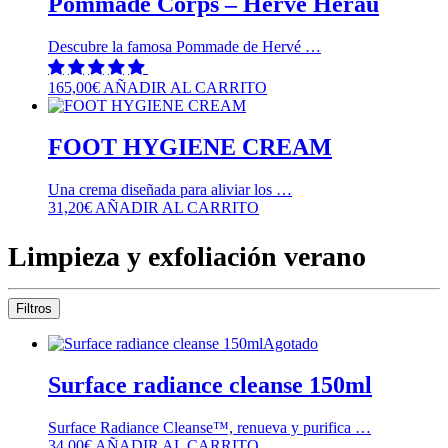
Pommade Corps – Hervé Herau
Descubre la famosa Pommade de Hervé …
165,00
€
AÑADIR AL CARRITO
FOOT HYGIENE CREAM
Una crema diseñada para aliviar los …
31,20
€
AÑADIR AL CARRITO
Limpieza y exfoliación verano
Filtros
Agotado
Surface radiance cleanse 150ml
Surface Radiance Cleanse™, renueva y purifica …
34,00
€
AÑADIR AL CARRITO