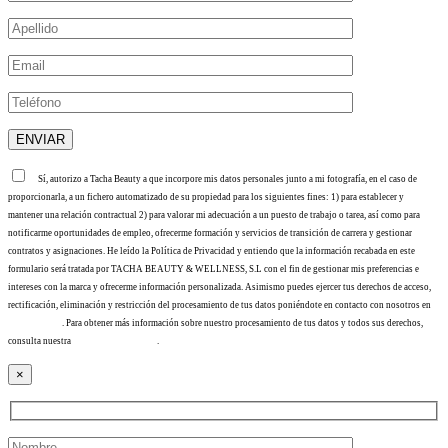
Sí, autorizo a Tacha Beauty a que incorpore mis datos personales junto a mi fotografía, en el caso de
proporcionarla, a un fichero automatizado de su propiedad para los siguientes fines: 1) para establecer y
mantener una relación contractual 2) para valorar mi adecuación a un puesto de trabajo o tarea, así como para
notificarme oportunidades de empleo, ofrecerme formación y servicios de transición de carrera y gestionar
contratos y asignaciones. He leído la Política de Privacidad y entiendo que la información recabada en este
formulario será tratada por TACHA BEAUTY & WELLNESS, S.L con el fin de gestionar mis preferencias e
intereses con la marca y ofrecerme información personalizada. Asimismo puedes ejercer tus derechos de acceso,
rectificación, eliminación y restricción del procesamiento de tus datos poniéndote en contacto con nosotros en
info@tacha.es
. Para obtener más información sobre nuestro procesamiento de tus datos y todos sus derechos,
consulta nuestra
Política de privacidad
.
×