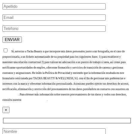
Sí, autorizo a Tacha Beauty a que incorpore mis datos personales junto a mi fotografía, en el caso de
proporcionarla, a un fichero automatizado de su propiedad para los siguientes fines: 1) para establecer y
mantener una relación contractual 2) para valorar mi adecuación a un puesto de trabajo o tarea, así como para
notificarme oportunidades de empleo, ofrecerme formación y servicios de transición de carrera y gestionar
contratos y asignaciones. He leído la Política de Privacidad y entiendo que la información recabada en este
formulario será tratada por TACHA BEAUTY & WELLNESS, S.L con el fin de gestionar mis preferencias e
intereses con la marca y ofrecerme información personalizada. Asimismo puedes ejercer tus derechos de acceso,
rectificación, eliminación y restricción del procesamiento de tus datos poniéndote en contacto con nosotros en
info@tacha.es
. Para obtener más información sobre nuestro procesamiento de tus datos y todos sus derechos,
consulta nuestra
Política de privacidad
.
×