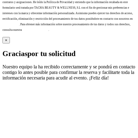
contratos y asignaciones. He leído la Política de Privacidad y entiendo que la información recabada en este
formulario será tratada por TACHA BEAUTY & WELLNESS, S.L con el fin de gestionar mis preferencias e
intereses con la marca y ofrecerme información personalizada. Asimismo puedes ejercer tus derechos de acceso,
rectificación, eliminación y restricción del procesamiento de tus datos poniéndote en contacto con nosotros en
info@tacha.es
. Para obtener más información sobre nuestro procesamiento de tus datos y todos sus derechos,
consulta nuestra
Política de privacidad
.
×
Gracias
por tu solicitud
Nuestro equipo la ha recibido correctamente y se pondrá en contacto
contigo lo antes posible para confirmar la reserva y facilitarte toda la
información necesaria para acudir al evento. ¡Feliz día!