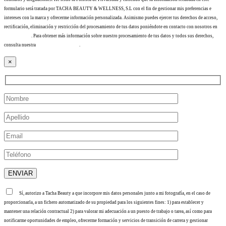
formulario será tratada por TACHA BEAUTY & WELLNESS, S.L con el fin de gestionar mis preferencias e
intereses con la marca y ofrecerme información personalizada. Asimismo puedes ejercer tus derechos de acceso,
rectificación, eliminación y restricción del procesamiento de tus datos poniéndote en contacto con nosotros en
info@tacha.es
. Para obtener más información sobre nuestro procesamiento de tus datos y todos sus derechos,
consulta nuestra
Política de privacidad
.
×
Sí, autorizo a Tacha Beauty a que incorpore mis datos personales junto a mi fotografía, en el caso de
proporcionarla, a un fichero automatizado de su propiedad para los siguientes fines: 1) para establecer y
mantener una relación contractual 2) para valorar mi adecuación a un puesto de trabajo o tarea, así como para
notificarme oportunidades de empleo, ofrecerme formación y servicios de transición de carrera y gestionar