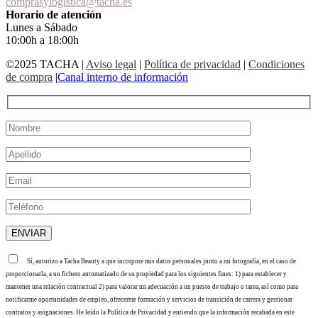
comprasylogistica@tacha.es
Horario de atención
Lunes a Sábado
10:00h a 18:00h
©2025 TACHA
|
Aviso legal
|
Política de privacidad
|
Condiciones
de compra
|
Canal interno de información
Sí, autorizo a Tacha Beauty a que incorpore mis datos personales junto a mi fotografía, en el caso de
proporcionarla, a un fichero automatizado de su propiedad para los siguientes fines: 1) para establecer y
mantener una relación contractual 2) para valorar mi adecuación a un puesto de trabajo o tarea, así como para
notificarme oportunidades de empleo, ofrecerme formación y servicios de transición de carrera y gestionar
contratos y asignaciones. He leído la Política de Privacidad y entiendo que la información recabada en este