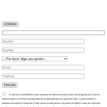
CERRAR
Sí, autorizo a Tacha Beauty a que incorpore mis datos personales junto a mi fotografía, en el caso de
proporcionarla, a un fichero automatizado de su propiedad para los siguientes fines: 1) para establecer y
mantener una relación contractual 2) para valorar mi adecuación a un puesto de trabajo o tarea, así como para