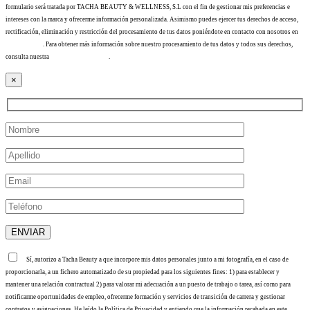
formulario será tratada por TACHA BEAUTY & WELLNESS, S.L con el fin de gestionar mis preferencias e
intereses con la marca y ofrecerme información personalizada. Asimismo puedes ejercer tus derechos de acceso,
rectificación, eliminación y restricción del procesamiento de tus datos poniéndote en contacto con nosotros en
info@tacha.es
. Para obtener más información sobre nuestro procesamiento de tus datos y todos sus derechos,
consulta nuestra
Política de privacidad
.
×
Sí, autorizo a Tacha Beauty a que incorpore mis datos personales junto a mi fotografía, en el caso de
proporcionarla, a un fichero automatizado de su propiedad para los siguientes fines: 1) para establecer y
mantener una relación contractual 2) para valorar mi adecuación a un puesto de trabajo o tarea, así como para
notificarme oportunidades de empleo, ofrecerme formación y servicios de transición de carrera y gestionar
contratos y asignaciones. He leído la Política de Privacidad y entiendo que la información recabada en este