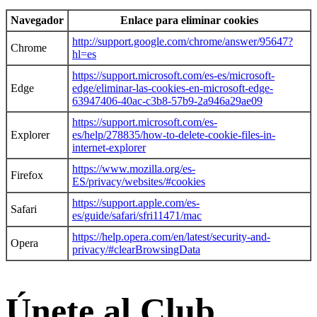
Navegador
Enlace para eliminar cookies
http://support.google.com/chrome/answer/95647?
Chrome
hl=es
https://support.microsoft.com/es-es/microsoft-
Edge
edge/eliminar-las-cookies-en-microsoft-edge-
63947406-40ac-c3b8-57b9-2a946a29ae09
https://support.microsoft.com/es-
Explorer
es/help/278835/how-to-delete-cookie-files-in-
internet-explorer
https://www.mozilla.org/es-
Firefox
ES/privacy/websites/#cookies
https://support.apple.com/es-
Safari
es/guide/safari/sfri11471/mac
https://help.opera.com/en/latest/security-and-
Opera
privacy/#clearBrowsingData
Únete al Club