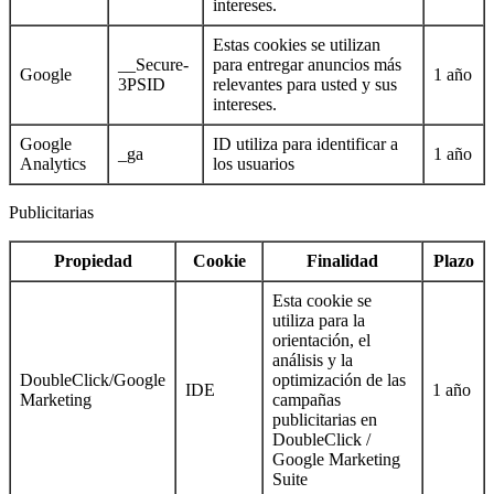
intereses.
Estas cookies se utilizan
__Secure-
para entregar anuncios más
Google
1 año
3PSID
relevantes para usted y sus
intereses.
Google
ID utiliza para identificar a
_ga
1 año
Analytics
los usuarios
Publicitarias
Propiedad
Cookie
Finalidad
Plazo
Esta cookie se
utiliza para la
orientación, el
análisis y la
DoubleClick/Google
optimización de las
IDE
1 año
Marketing
campañas
publicitarias en
DoubleClick /
Google Marketing
Suite