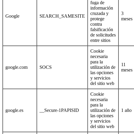
fuga de
información
cruzada y
3
Google
SEARCH_SAMESITE
protege
meses
contra
falsificación
de solicitudes
entre sitios
Cookie
necesaria
para la
11
google.com
SOCS
utilización de
meses
las opciones
y servicios
del sitio web
Cookie
necesaria
para la
google.es
__Secure-1PAPISID
utilización de
1 año
las opciones
y servicios
del sitio web