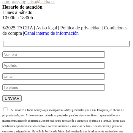
comprasylogistica@tacha.es
Horario de atención
Lunes a Sábado
10:00h a 18:00h
©2025 TACHA
|
Aviso legal
|
Política de privacidad
|
Condiciones
de compra
|
Canal interno de información
Sí, autorizo a Tacha Beauty a que incorpore mis datos personales junto a mi fotografía, en el caso de
proporcionarla, a un fichero automatizado de su propiedad para los siguientes fines: 1) para establecer y
mantener una relación contractual 2) para valorar mi adecuación a un puesto de trabajo o tarea, así como para
notificarme oportunidades de empleo, ofrecerme formación y servicios de transición de carrera y gestionar
contratos y asignaciones. He leído la Política de Privacidad y entiendo que la información recabada en este