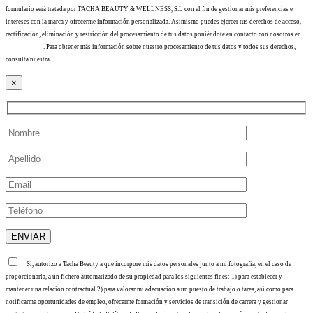
formulario será tratada por TACHA BEAUTY & WELLNESS, S.L con el fin de gestionar mis preferencias e
intereses con la marca y ofrecerme información personalizada. Asimismo puedes ejercer tus derechos de acceso,
rectificación, eliminación y restricción del procesamiento de tus datos poniéndote en contacto con nosotros en
info@tacha.es
. Para obtener más información sobre nuestro procesamiento de tus datos y todos sus derechos,
consulta nuestra
Política de privacidad
.
×
Sí, autorizo a Tacha Beauty a que incorpore mis datos personales junto a mi fotografía, en el caso de
proporcionarla, a un fichero automatizado de su propiedad para los siguientes fines: 1) para establecer y
mantener una relación contractual 2) para valorar mi adecuación a un puesto de trabajo o tarea, así como para
notificarme oportunidades de empleo, ofrecerme formación y servicios de transición de carrera y gestionar