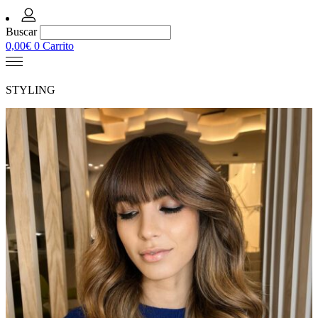
Buscar
0,00
€
0
Carrito
STYLING