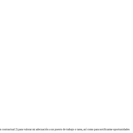
ón contractual 2) para valorar mi adecuación a un puesto de trabajo o tarea, así como para notificarme oportunidades