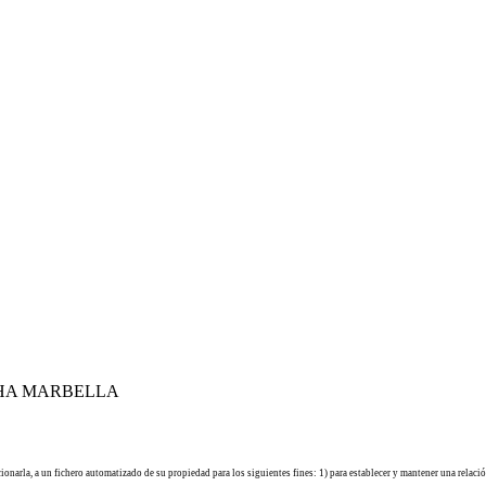
HA MARBELLA
cionarla, a un fichero automatizado de su propiedad para los siguientes fines: 1) para establecer y mantener una relaci