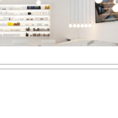
¡Envíanos tu candidatura y únete al equipo TACHA!