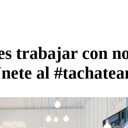
s trabajar con n
nete al #tachate