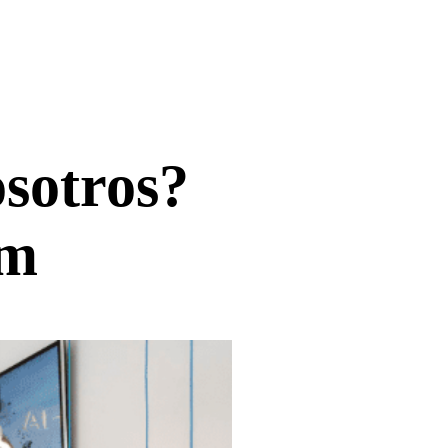
osotros?
am