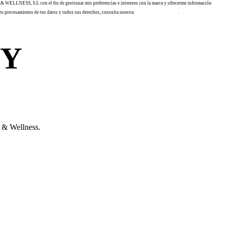
Y & WELLNESS, S.L con el fin de gestionar mis preferencias e intereses con la marca y ofrecerme información
ro procesamiento de tus datos y todos sus derechos, consulta nuestra
política de privacidad
.
MY
 & Wellness.