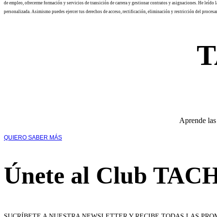
de empleo, ofrecerme formación y servicios de transición de carrera y gestionar contratos y asignaciones. He leí
personalizada. Asimismo puedes ejercer tus derechos de acceso, rectificación, eliminación y restricción del proce
T
Aprende las
QUIERO SABER MÁS
Únete al Club TAC
SUCRÍBETE A NUESTRA NEWSLETTER Y RECIBE TODAS LAS PR