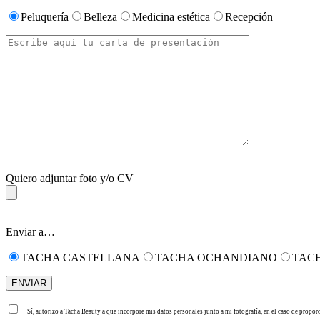
Peluquería
Belleza
Medicina estética
Recepción
Quiero adjuntar foto y/o CV
Enviar a…
TACHA CASTELLANA
TACHA OCHANDIANO
TAC
Sí, autorizo a Tacha Beauty a que incorpore mis datos personales junto a mi fotografía, en el caso de propor