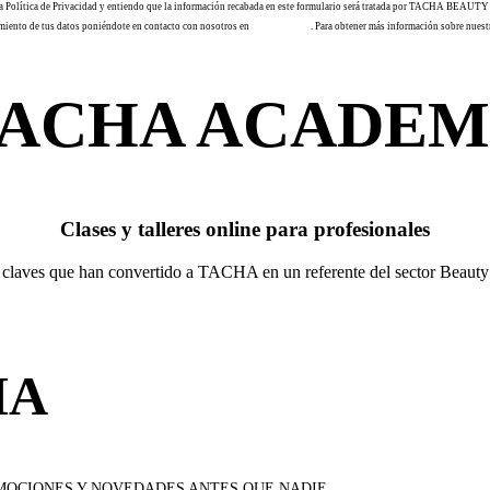
do la Política de Privacidad y entiendo que la información recabada en este formulario será tratada por TACHA BEAUT
samiento de tus datos poniéndote en contacto con nosotros en
info@tacha.es
. Para obtener más información sobre nuest
ACHA ACADE
Clases y talleres online para profesionales
 claves que han convertido a TACHA en un referente del sector Beauty
HA
OMOCIONES Y NOVEDADES ANTES QUE NADIE