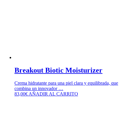
Breakout Biotic Moisturizer
Crema hidratante para una piel clara y equilibrada, que
combina un innovador …
83,00
€
AÑADIR AL CARRITO