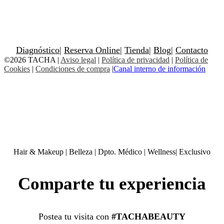
Diagnóstico
|
Reserva Online
|
Tienda
|
Blog
|
Contacto
©2026 TACHA
|
Aviso legal
|
Política de privacidad
|
Política de
Cookies
|
Condiciones de compra
|
Canal interno de información
Hair & Makeup
|
Belleza
|
Dpto. Médico
|
Wellness
|
Exclusivo
Comparte tu experiencia
Postea tu visita con
#TACHABEAUTY