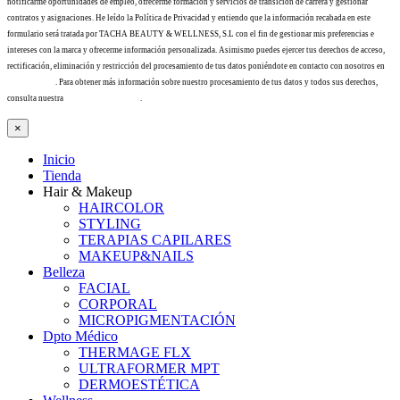
notificarme oportunidades de empleo, ofrecerme formación y servicios de transición de carrera y gestionar
contratos y asignaciones. He leído la Política de Privacidad y entiendo que la información recabada en este
formulario será tratada por TACHA BEAUTY & WELLNESS, S.L con el fin de gestionar mis preferencias e
intereses con la marca y ofrecerme información personalizada. Asimismo puedes ejercer tus derechos de acceso,
rectificación, eliminación y restricción del procesamiento de tus datos poniéndote en contacto con nosotros en
info@tacha.es
. Para obtener más información sobre nuestro procesamiento de tus datos y todos sus derechos,
consulta nuestra
Política de privacidad
.
×
Inicio
Tienda
Hair & Makeup
HAIRCOLOR
STYLING
TERAPIAS CAPILARES
MAKEUP&NAILS
Belleza
FACIAL
CORPORAL
MICROPIGMENTACIÓN
Dpto Médico
THERMAGE FLX
ULTRAFORMER MPT
DERMOESTÉTICA