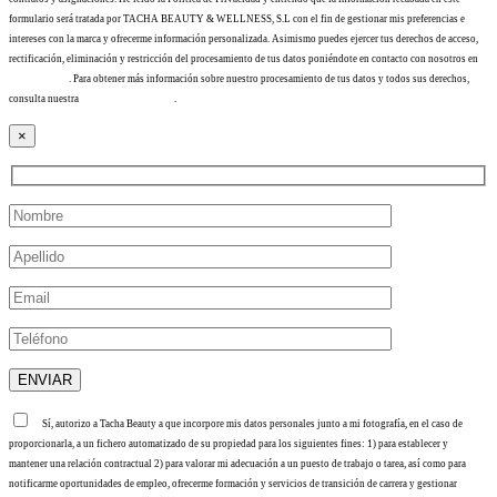
formulario será tratada por TACHA BEAUTY & WELLNESS, S.L con el fin de gestionar mis preferencias e
intereses con la marca y ofrecerme información personalizada. Asimismo puedes ejercer tus derechos de acceso,
rectificación, eliminación y restricción del procesamiento de tus datos poniéndote en contacto con nosotros en
info@tacha.es
. Para obtener más información sobre nuestro procesamiento de tus datos y todos sus derechos,
consulta nuestra
Política de privacidad
.
×
Sí, autorizo a Tacha Beauty a que incorpore mis datos personales junto a mi fotografía, en el caso de
proporcionarla, a un fichero automatizado de su propiedad para los siguientes fines: 1) para establecer y
mantener una relación contractual 2) para valorar mi adecuación a un puesto de trabajo o tarea, así como para
notificarme oportunidades de empleo, ofrecerme formación y servicios de transición de carrera y gestionar