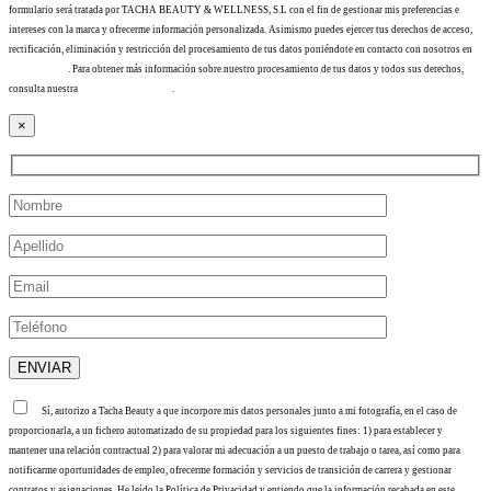
formulario será tratada por TACHA BEAUTY & WELLNESS, S.L con el fin de gestionar mis preferencias e
intereses con la marca y ofrecerme información personalizada. Asimismo puedes ejercer tus derechos de acceso,
rectificación, eliminación y restricción del procesamiento de tus datos poniéndote en contacto con nosotros en
info@tacha.es
. Para obtener más información sobre nuestro procesamiento de tus datos y todos sus derechos,
consulta nuestra
Política de privacidad
.
×
Sí, autorizo a Tacha Beauty a que incorpore mis datos personales junto a mi fotografía, en el caso de
proporcionarla, a un fichero automatizado de su propiedad para los siguientes fines: 1) para establecer y
mantener una relación contractual 2) para valorar mi adecuación a un puesto de trabajo o tarea, así como para
notificarme oportunidades de empleo, ofrecerme formación y servicios de transición de carrera y gestionar
contratos y asignaciones. He leído la Política de Privacidad y entiendo que la información recabada en este