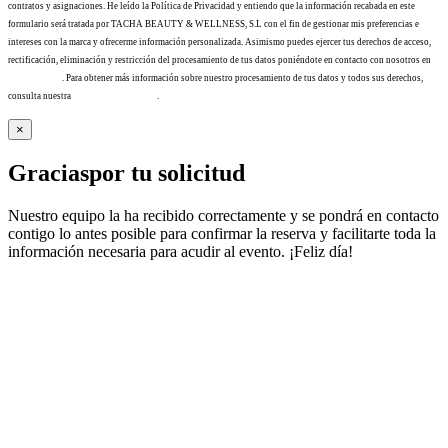
contratos y asignaciones. He leído la Política de Privacidad y entiendo que la información recabada en este
formulario será tratada por TACHA BEAUTY & WELLNESS, S.L con el fin de gestionar mis preferencias e
intereses con la marca y ofrecerme información personalizada. Asimismo puedes ejercer tus derechos de acceso,
rectificación, eliminación y restricción del procesamiento de tus datos poniéndote en contacto con nosotros en
info@tacha.es
. Para obtener más información sobre nuestro procesamiento de tus datos y todos sus derechos,
consulta nuestra
Política de privacidad
.
×
Gracias
por tu solicitud
Nuestro equipo la ha recibido correctamente y se pondrá en contacto
contigo lo antes posible para confirmar la reserva y facilitarte toda la
información necesaria para acudir al evento. ¡Feliz día!