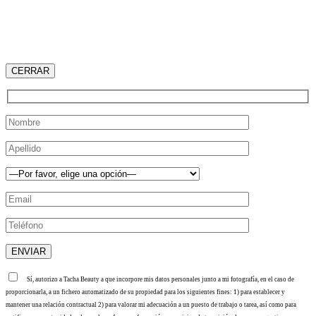
CERRAR
Sí, autorizo a Tacha Beauty a que incorpore mis datos personales junto a mi fotografía, en el caso de
proporcionarla, a un fichero automatizado de su propiedad para los siguientes fines: 1) para establecer y
mantener una relación contractual 2) para valorar mi adecuación a un puesto de trabajo o tarea, así como para