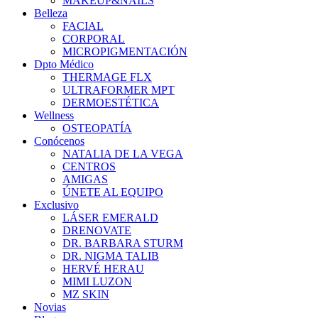
MAKEUP&NAILS
Belleza
FACIAL
CORPORAL
MICROPIGMENTACIÓN
Dpto Médico
THERMAGE FLX
ULTRAFORMER MPT
DERMOESTÉTICA
Wellness
OSTEOPATÍA
Conócenos
NATALIA DE LA VEGA
CENTROS
AMIGAS
ÚNETE AL EQUIPO
Exclusivo
LÁSER EMERALD
DRENOVATE
DR. BARBARA STURM
DR. NIGMA TALIB
HERVÉ HERAU
MIMI LUZON
MZ SKIN
Novias