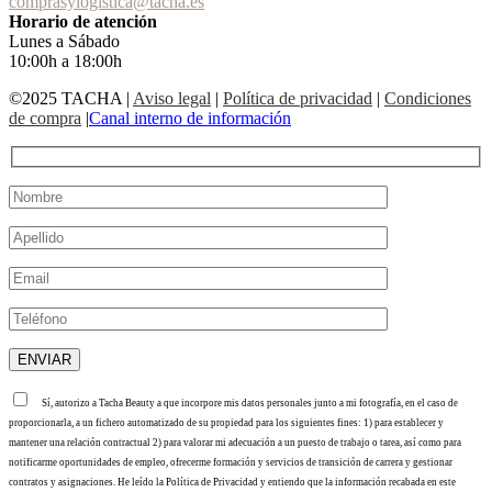
comprasylogistica@tacha.es
Horario de atención
Lunes a Sábado
10:00h a 18:00h
©2025 TACHA
|
Aviso legal
|
Política de privacidad
|
Condiciones
de compra
|
Canal interno de información
Sí, autorizo a Tacha Beauty a que incorpore mis datos personales junto a mi fotografía, en el caso de
proporcionarla, a un fichero automatizado de su propiedad para los siguientes fines: 1) para establecer y
mantener una relación contractual 2) para valorar mi adecuación a un puesto de trabajo o tarea, así como para
notificarme oportunidades de empleo, ofrecerme formación y servicios de transición de carrera y gestionar
contratos y asignaciones. He leído la Política de Privacidad y entiendo que la información recabada en este