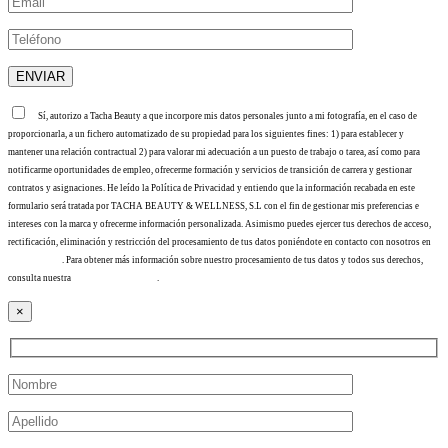
Sí, autorizo a Tacha Beauty a que incorpore mis datos personales junto a mi fotografía, en el caso de
proporcionarla, a un fichero automatizado de su propiedad para los siguientes fines: 1) para establecer y
mantener una relación contractual 2) para valorar mi adecuación a un puesto de trabajo o tarea, así como para
notificarme oportunidades de empleo, ofrecerme formación y servicios de transición de carrera y gestionar
contratos y asignaciones. He leído la Política de Privacidad y entiendo que la información recabada en este
formulario será tratada por TACHA BEAUTY & WELLNESS, S.L con el fin de gestionar mis preferencias e
intereses con la marca y ofrecerme información personalizada. Asimismo puedes ejercer tus derechos de acceso,
rectificación, eliminación y restricción del procesamiento de tus datos poniéndote en contacto con nosotros en
info@tacha.es
. Para obtener más información sobre nuestro procesamiento de tus datos y todos sus derechos,
consulta nuestra
Política de privacidad
.
×