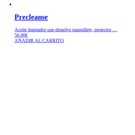
Precleanse
Aceite limpiador que disuelve maquillaje, protector …
56,00
€
AÑADIR AL CARRITO