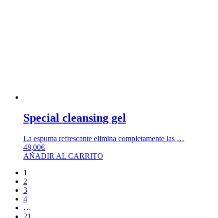
Special cleansing gel
La espuma refrescante elimina completamente las …
48,00
€
AÑADIR AL CARRITO
1
2
3
4
…
21