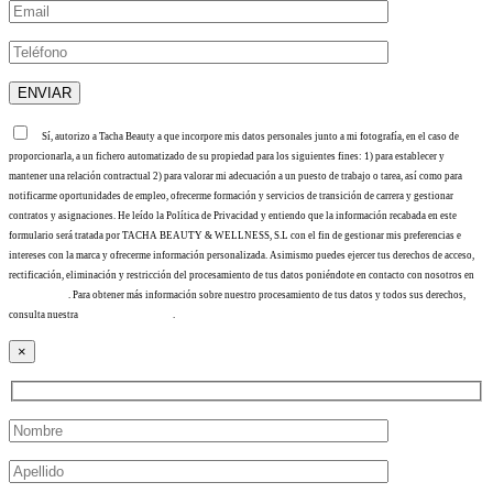
Sí, autorizo a Tacha Beauty a que incorpore mis datos personales junto a mi fotografía, en el caso de
proporcionarla, a un fichero automatizado de su propiedad para los siguientes fines: 1) para establecer y
mantener una relación contractual 2) para valorar mi adecuación a un puesto de trabajo o tarea, así como para
notificarme oportunidades de empleo, ofrecerme formación y servicios de transición de carrera y gestionar
contratos y asignaciones. He leído la Política de Privacidad y entiendo que la información recabada en este
formulario será tratada por TACHA BEAUTY & WELLNESS, S.L con el fin de gestionar mis preferencias e
intereses con la marca y ofrecerme información personalizada. Asimismo puedes ejercer tus derechos de acceso,
rectificación, eliminación y restricción del procesamiento de tus datos poniéndote en contacto con nosotros en
info@tacha.es
. Para obtener más información sobre nuestro procesamiento de tus datos y todos sus derechos,
consulta nuestra
Política de privacidad
.
×