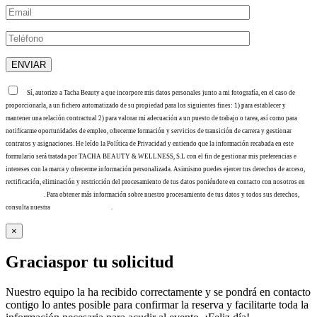
Sí, autorizo a Tacha Beauty a que incorpore mis datos personales junto a mi fotografía, en el caso de
proporcionarla, a un fichero automatizado de su propiedad para los siguientes fines: 1) para establecer y
mantener una relación contractual 2) para valorar mi adecuación a un puesto de trabajo o tarea, así como para
notificarme oportunidades de empleo, ofrecerme formación y servicios de transición de carrera y gestionar
contratos y asignaciones. He leído la Política de Privacidad y entiendo que la información recabada en este
formulario será tratada por TACHA BEAUTY & WELLNESS, S.L con el fin de gestionar mis preferencias e
intereses con la marca y ofrecerme información personalizada. Asimismo puedes ejercer tus derechos de acceso,
rectificación, eliminación y restricción del procesamiento de tus datos poniéndote en contacto con nosotros en
info@tacha.es
. Para obtener más información sobre nuestro procesamiento de tus datos y todos sus derechos,
consulta nuestra
Política de privacidad
.
×
Gracias
por tu solicitud
Nuestro equipo la ha recibido correctamente y se pondrá en contacto
contigo lo antes posible para confirmar la reserva y facilitarte toda la