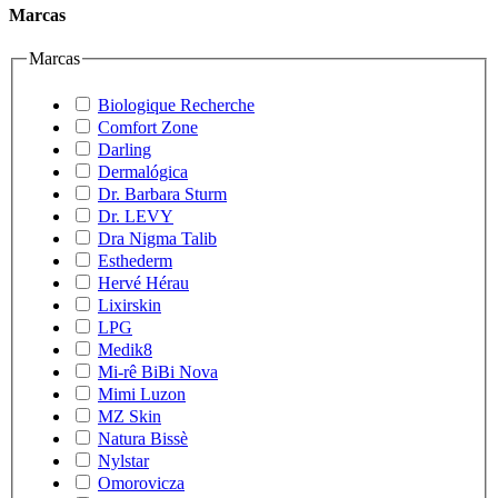
Marcas
Marcas
Biologique Recherche
Comfort Zone
Darling
Dermalógica
Dr. Barbara Sturm
Dr. LEVY
Dra Nigma Talib
Esthederm
Hervé Hérau
Lixirskin
LPG
Medik8
Mi-rê BiBi Nova
Mimi Luzon
MZ Skin
Natura Bissè
Nylstar
Omorovicza