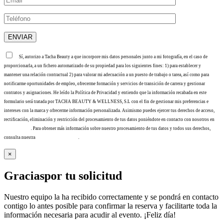
Sí, autorizo a Tacha Beauty a que incorpore mis datos personales junto a mi fotografía, en el caso de
proporcionarla, a un fichero automatizado de su propiedad para los siguientes fines: 1) para establecer y
mantener una relación contractual 2) para valorar mi adecuación a un puesto de trabajo o tarea, así como para
notificarme oportunidades de empleo, ofrecerme formación y servicios de transición de carrera y gestionar
contratos y asignaciones. He leído la Política de Privacidad y entiendo que la información recabada en este
formulario será tratada por TACHA BEAUTY & WELLNESS, S.L con el fin de gestionar mis preferencias e
intereses con la marca y ofrecerme información personalizada. Asimismo puedes ejercer tus derechos de acceso,
rectificación, eliminación y restricción del procesamiento de tus datos poniéndote en contacto con nosotros en
info@tacha.es
. Para obtener más información sobre nuestro procesamiento de tus datos y todos sus derechos,
consulta nuestra
Política de privacidad
.
×
Gracias
por tu solicitud
Nuestro equipo la ha recibido correctamente y se pondrá en contacto
contigo lo antes posible para confirmar la reserva y facilitarte toda la
información necesaria para acudir al evento. ¡Feliz día!