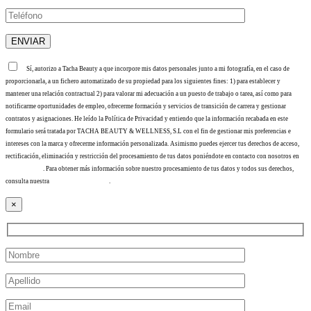
Sí, autorizo a Tacha Beauty a que incorpore mis datos personales junto a mi fotografía, en el caso de
proporcionarla, a un fichero automatizado de su propiedad para los siguientes fines: 1) para establecer y
mantener una relación contractual 2) para valorar mi adecuación a un puesto de trabajo o tarea, así como para
notificarme oportunidades de empleo, ofrecerme formación y servicios de transición de carrera y gestionar
contratos y asignaciones. He leído la Política de Privacidad y entiendo que la información recabada en este
formulario será tratada por TACHA BEAUTY & WELLNESS, S.L con el fin de gestionar mis preferencias e
intereses con la marca y ofrecerme información personalizada. Asimismo puedes ejercer tus derechos de acceso,
rectificación, eliminación y restricción del procesamiento de tus datos poniéndote en contacto con nosotros en
info@tacha.es
. Para obtener más información sobre nuestro procesamiento de tus datos y todos sus derechos,
consulta nuestra
Política de privacidad
.
×