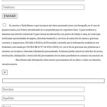
Sí, autorizo a Tacha Beauty a que incorpore mis datos personales junto a mi fotografía, en el caso de
proporcionarla, a un fichero automatizado de su propiedad para los siguientes fines: 1) para establecer y
mantener una relación contractual 2) para valorar mi adecuación a un puesto de trabajo o tarea, así como para
notificarme oportunidades de empleo, ofrecerme formación y servicios de transición de carrera y gestionar
contratos y asignaciones. He leído la Política de Privacidad y entiendo que la información recabada en este
formulario será tratada por TACHA BEAUTY & WELLNESS, S.L con el fin de gestionar mis preferencias e
intereses con la marca y ofrecerme información personalizada. Asimismo puedes ejercer tus derechos de acceso,
rectificación, eliminación y restricción del procesamiento de tus datos poniéndote en contacto con nosotros en
info@tacha.es
. Para obtener más información sobre nuestro procesamiento de tus datos y todos sus derechos,
consulta nuestra
Política de privacidad
.
×