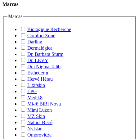
Marcas
Marcas
Biologique Recherche
Comfort Zone
Darling
Dermalógica
Dr. Barbara Sturm
Dr. LEVY
Dra Nigma Talib
Esthederm
Hervé Hérau
Lixirskin
LPG
Medik8
Mi-rê BiBi Nova
Mimi Luzon
MZ Skin
Natura Bissè
Nylstar
Omorovicza