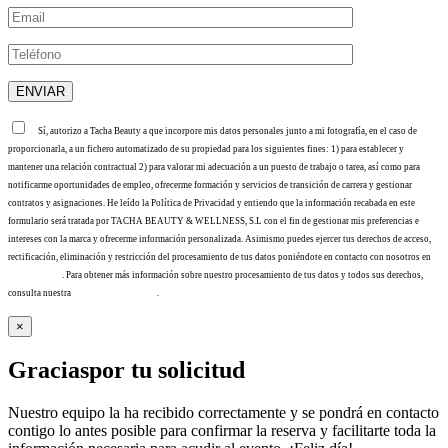
Sí, autorizo a Tacha Beauty a que incorpore mis datos personales junto a mi fotografía, en el caso de
proporcionarla, a un fichero automatizado de su propiedad para los siguientes fines: 1) para establecer y
mantener una relación contractual 2) para valorar mi adecuación a un puesto de trabajo o tarea, así como para
notificarme oportunidades de empleo, ofrecerme formación y servicios de transición de carrera y gestionar
contratos y asignaciones. He leído la Política de Privacidad y entiendo que la información recabada en este
formulario será tratada por TACHA BEAUTY & WELLNESS, S.L con el fin de gestionar mis preferencias e
intereses con la marca y ofrecerme información personalizada. Asimismo puedes ejercer tus derechos de acceso,
rectificación, eliminación y restricción del procesamiento de tus datos poniéndote en contacto con nosotros en
info@tacha.es
. Para obtener más información sobre nuestro procesamiento de tus datos y todos sus derechos,
consulta nuestra
Política de privacidad
.
×
Gracias
por tu solicitud
Nuestro equipo la ha recibido correctamente y se pondrá en contacto
contigo lo antes posible para confirmar la reserva y facilitarte toda la