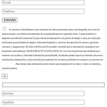
Sí, autorizo a Tacha Beauty a que incorpore mis datos personales junto a mi fotografía, en el caso de
proporcionarla, a un fichero automatizado de su propiedad para los siguientes fines: 1) para establecer y
mantener una relación contractual 2) para valorar mi adecuación a un puesto de trabajo o tarea, así como para
notificarme oportunidades de empleo, ofrecerme formación y servicios de transición de carrera y gestionar
contratos y asignaciones. He leído la Política de Privacidad y entiendo que la información recabada en este
formulario será tratada por TACHA BEAUTY & WELLNESS, S.L con el fin de gestionar mis preferencias e
intereses con la marca y ofrecerme información personalizada. Asimismo puedes ejercer tus derechos de acceso,
rectificación, eliminación y restricción del procesamiento de tus datos poniéndote en contacto con nosotros en
info@tacha.es
. Para obtener más información sobre nuestro procesamiento de tus datos y todos sus derechos,
consulta nuestra
Política de privacidad
.
×