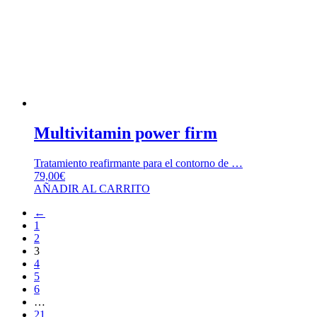
Multivitamin power firm
Tratamiento reafirmante para el contorno de …
79,00
€
AÑADIR AL CARRITO
←
1
2
3
4
5
6
…
21