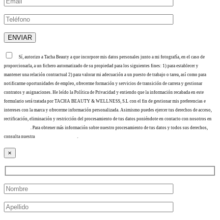
Sí, autorizo a Tacha Beauty a que incorpore mis datos personales junto a mi fotografía, en el caso de
proporcionarla, a un fichero automatizado de su propiedad para los siguientes fines: 1) para establecer y
mantener una relación contractual 2) para valorar mi adecuación a un puesto de trabajo o tarea, así como para
notificarme oportunidades de empleo, ofrecerme formación y servicios de transición de carrera y gestionar
contratos y asignaciones. He leído la Política de Privacidad y entiendo que la información recabada en este
formulario será tratada por TACHA BEAUTY & WELLNESS, S.L con el fin de gestionar mis preferencias e
intereses con la marca y ofrecerme información personalizada. Asimismo puedes ejercer tus derechos de acceso,
rectificación, eliminación y restricción del procesamiento de tus datos poniéndote en contacto con nosotros en
info@tacha.es
. Para obtener más información sobre nuestro procesamiento de tus datos y todos sus derechos,
consulta nuestra
Política de privacidad
.
×