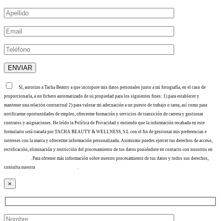
Sí, autorizo a Tacha Beauty a que incorpore mis datos personales junto a mi fotografía, en el caso de
proporcionarla, a un fichero automatizado de su propiedad para los siguientes fines: 1) para establecer y
mantener una relación contractual 2) para valorar mi adecuación a un puesto de trabajo o tarea, así como para
notificarme oportunidades de empleo, ofrecerme formación y servicios de transición de carrera y gestionar
contratos y asignaciones. He leído la Política de Privacidad y entiendo que la información recabada en este
formulario será tratada por TACHA BEAUTY & WELLNESS, S.L con el fin de gestionar mis preferencias e
intereses con la marca y ofrecerme información personalizada. Asimismo puedes ejercer tus derechos de acceso,
rectificación, eliminación y restricción del procesamiento de tus datos poniéndote en contacto con nosotros en
info@tacha.es
. Para obtener más información sobre nuestro procesamiento de tus datos y todos sus derechos,
consulta nuestra
Política de privacidad
.
×