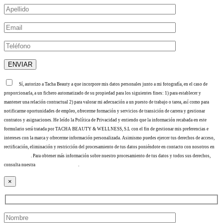
Sí, autorizo a Tacha Beauty a que incorpore mis datos personales junto a mi fotografía, en el caso de
proporcionarla, a un fichero automatizado de su propiedad para los siguientes fines: 1) para establecer y
mantener una relación contractual 2) para valorar mi adecuación a un puesto de trabajo o tarea, así como para
notificarme oportunidades de empleo, ofrecerme formación y servicios de transición de carrera y gestionar
contratos y asignaciones. He leído la Política de Privacidad y entiendo que la información recabada en este
formulario será tratada por TACHA BEAUTY & WELLNESS, S.L con el fin de gestionar mis preferencias e
intereses con la marca y ofrecerme información personalizada. Asimismo puedes ejercer tus derechos de acceso,
rectificación, eliminación y restricción del procesamiento de tus datos poniéndote en contacto con nosotros en
info@tacha.es
. Para obtener más información sobre nuestro procesamiento de tus datos y todos sus derechos,
consulta nuestra
Política de privacidad
.
×