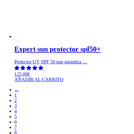
Expert sun protector spf50+
Protector UV SPF 50 que garantiza …
125,00
€
AÑADIR AL CARRITO
←
1
2
3
4
5
6
7
8