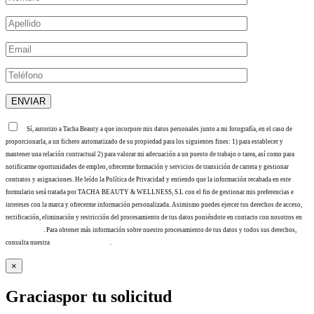
Sí, autorizo a Tacha Beauty a que incorpore mis datos personales junto a mi fotografía, en el caso de
proporcionarla, a un fichero automatizado de su propiedad para los siguientes fines: 1) para establecer y
mantener una relación contractual 2) para valorar mi adecuación a un puesto de trabajo o tarea, así como para
notificarme oportunidades de empleo, ofrecerme formación y servicios de transición de carrera y gestionar
contratos y asignaciones. He leído la Política de Privacidad y entiendo que la información recabada en este
formulario será tratada por TACHA BEAUTY & WELLNESS, S.L con el fin de gestionar mis preferencias e
intereses con la marca y ofrecerme información personalizada. Asimismo puedes ejercer tus derechos de acceso,
rectificación, eliminación y restricción del procesamiento de tus datos poniéndote en contacto con nosotros en
info@tacha.es
. Para obtener más información sobre nuestro procesamiento de tus datos y todos sus derechos,
consulta nuestra
Política de privacidad
.
×
Gracias
por tu solicitud