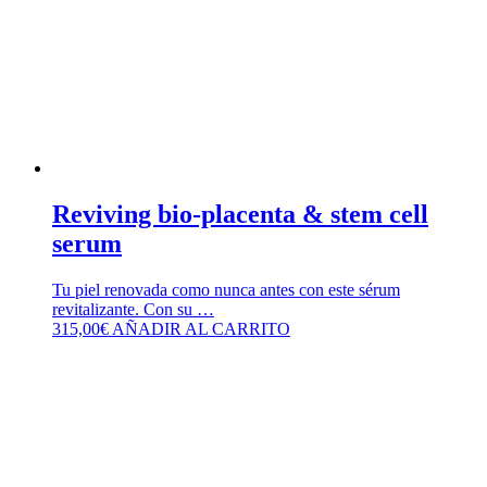
Reviving bio-placenta & stem cell
serum
Tu piel renovada como nunca antes con este sérum
revitalizante. Con su …
315,00
€
AÑADIR AL CARRITO