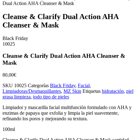
Dual Action AHA Cleanser & Mask
Cleanse & Clarify Dual Action AHA
Cleanser & Mask
Black Friday
10025
Cleanse & Clarify Dual Action AHA Cleanser &
Mask
80,00
€
SKU
10025
Categorías
Black Friday
,
Facial
,
Limpiadoras/Desmaquillantes
,
MZ Skin
Etiquetas
hidratación
,
piel
grasa limpieza
,
todo tipo de pieles
Limpiador y mascarilla facial multifunción formulado con AHA y
enzimas de papaya que exfolia y limpia la piel suavemente,
refinando los poros y mejorando su textura.
100ml
Cleanse & Clarify Dual Action AHA Cleanser & Mask cantidad