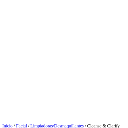
Inicio
/
Facial
/
Limpiadoras/Desmaquillantes
/ Cleanse & Clarify