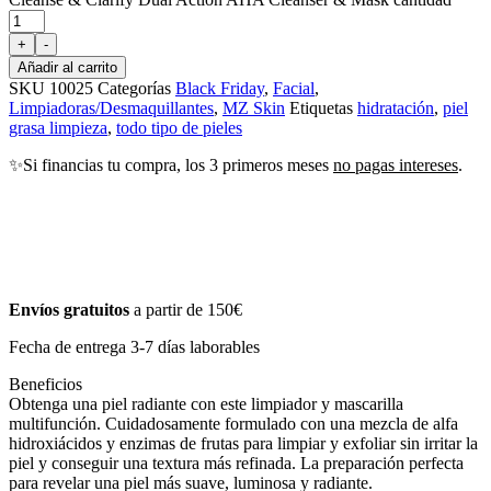
+
-
Añadir al carrito
SKU
10025
Categorías
Black Friday
,
Facial
,
Limpiadoras/Desmaquillantes
,
MZ Skin
Etiquetas
hidratación
,
piel
grasa limpieza
,
todo tipo de pieles
✨Si financias tu compra, los 3 primeros meses
no pagas intereses
.
Envíos gratuitos
a partir de 150€
Fecha de entrega 3-7 días laborables
Beneficios
Obtenga una piel radiante con este limpiador y mascarilla
multifunción. Cuidadosamente formulado con una mezcla de alfa
hidroxiácidos y enzimas de frutas para limpiar y exfoliar sin irritar la
piel y conseguir una textura más refinada. La preparación perfecta
para revelar una piel más suave, luminosa y radiante.