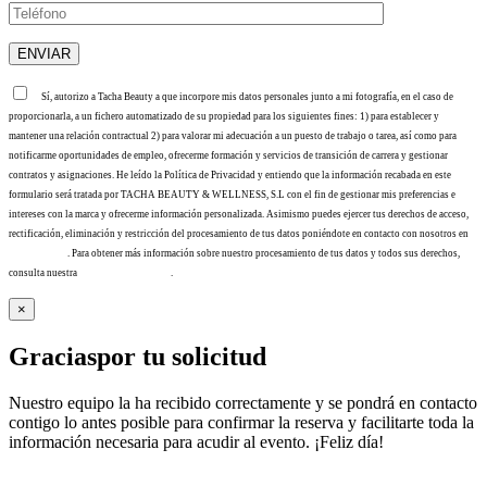
Sí, autorizo a Tacha Beauty a que incorpore mis datos personales junto a mi fotografía, en el caso de
proporcionarla, a un fichero automatizado de su propiedad para los siguientes fines: 1) para establecer y
mantener una relación contractual 2) para valorar mi adecuación a un puesto de trabajo o tarea, así como para
notificarme oportunidades de empleo, ofrecerme formación y servicios de transición de carrera y gestionar
contratos y asignaciones. He leído la Política de Privacidad y entiendo que la información recabada en este
formulario será tratada por TACHA BEAUTY & WELLNESS, S.L con el fin de gestionar mis preferencias e
intereses con la marca y ofrecerme información personalizada. Asimismo puedes ejercer tus derechos de acceso,
rectificación, eliminación y restricción del procesamiento de tus datos poniéndote en contacto con nosotros en
info@tacha.es
. Para obtener más información sobre nuestro procesamiento de tus datos y todos sus derechos,
consulta nuestra
Política de privacidad
.
×
Gracias
por tu solicitud
Nuestro equipo la ha recibido correctamente y se pondrá en contacto
contigo lo antes posible para confirmar la reserva y facilitarte toda la
información necesaria para acudir al evento. ¡Feliz día!