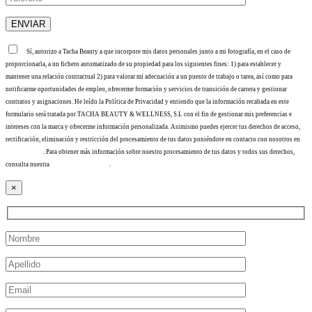
Sí, autorizo a Tacha Beauty a que incorpore mis datos personales junto a mi fotografía, en el caso de
proporcionarla, a un fichero automatizado de su propiedad para los siguientes fines: 1) para establecer y
mantener una relación contractual 2) para valorar mi adecuación a un puesto de trabajo o tarea, así como para
notificarme oportunidades de empleo, ofrecerme formación y servicios de transición de carrera y gestionar
contratos y asignaciones. He leído la Política de Privacidad y entiendo que la información recabada en este
formulario será tratada por TACHA BEAUTY & WELLNESS, S.L con el fin de gestionar mis preferencias e
intereses con la marca y ofrecerme información personalizada. Asimismo puedes ejercer tus derechos de acceso,
rectificación, eliminación y restricción del procesamiento de tus datos poniéndote en contacto con nosotros en
info@tacha.es
. Para obtener más información sobre nuestro procesamiento de tus datos y todos sus derechos,
consulta nuestra
Política de privacidad
.
×