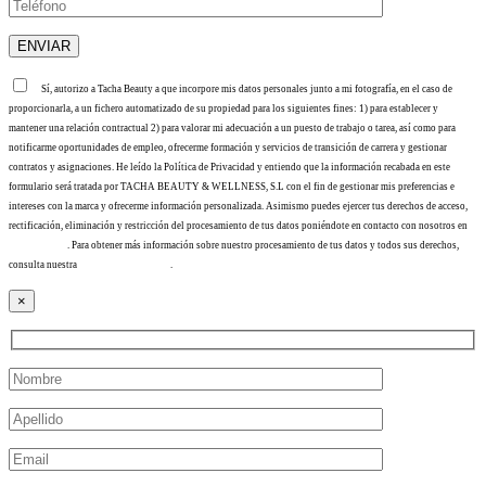
Sí, autorizo a Tacha Beauty a que incorpore mis datos personales junto a mi fotografía, en el caso de
proporcionarla, a un fichero automatizado de su propiedad para los siguientes fines: 1) para establecer y
mantener una relación contractual 2) para valorar mi adecuación a un puesto de trabajo o tarea, así como para
notificarme oportunidades de empleo, ofrecerme formación y servicios de transición de carrera y gestionar
contratos y asignaciones. He leído la Política de Privacidad y entiendo que la información recabada en este
formulario será tratada por TACHA BEAUTY & WELLNESS, S.L con el fin de gestionar mis preferencias e
intereses con la marca y ofrecerme información personalizada. Asimismo puedes ejercer tus derechos de acceso,
rectificación, eliminación y restricción del procesamiento de tus datos poniéndote en contacto con nosotros en
info@tacha.es
. Para obtener más información sobre nuestro procesamiento de tus datos y todos sus derechos,
consulta nuestra
Política de privacidad
.
×