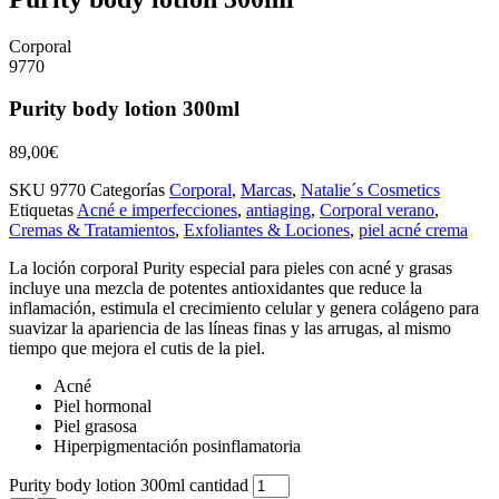
Corporal
9770
Purity body lotion 300ml
89,00
€
SKU
9770
Categorías
Corporal
,
Marcas
,
Natalie´s Cosmetics
Etiquetas
Acné e imperfecciones
,
antiaging
,
Corporal verano
,
Cremas & Tratamientos
,
Exfoliantes & Lociones
,
piel acné crema
La loción corporal Purity especial para pieles con acné y grasas
incluye una mezcla de potentes antioxidantes que reduce la
inflamación, estimula el crecimiento celular y genera colágeno para
suavizar la apariencia de las líneas finas y las arrugas, al mismo
tiempo que mejora el cutis de la piel.
Acné
Piel hormonal
Piel grasosa
Hiperpigmentación posinflamatoria
Purity body lotion 300ml cantidad