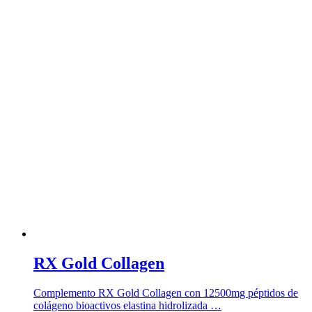
RX Gold Collagen
Complemento RX Gold Collagen con 12500mg péptidos de
colágeno bioactivos elastina hidrolizada …