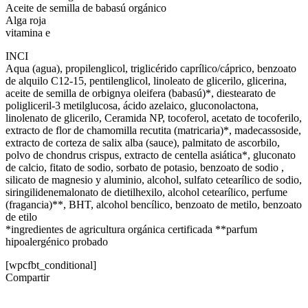
Aceite de semilla de babasú orgánico
Alga roja
vitamina e
INCI
Aqua (agua), propilenglicol, triglicérido caprílico/cáprico, benzoato
de alquilo C12-15, pentilenglicol, linoleato de glicerilo, glicerina,
aceite de semilla de orbignya oleifera (babasú)*, diestearato de
poligliceril-3 metilglucosa, ácido azelaico, gluconolactona,
linolenato de glicerilo, Ceramida NP, tocoferol, acetato de tocoferilo,
extracto de flor de chamomilla recutita (matricaria)*, madecassoside,
extracto de corteza de salix alba (sauce), palmitato de ascorbilo,
polvo de chondrus crispus, extracto de centella asiática*, gluconato
de calcio, fitato de sodio, sorbato de potasio, benzoato de sodio ,
silicato de magnesio y aluminio, alcohol, sulfato cetearílico de sodio,
siringilidenemalonato de dietilhexilo, alcohol cetearílico, perfume
(fragancia)**, BHT, alcohol bencílico, benzoato de metilo, benzoato
de etilo
*ingredientes de agricultura orgánica certificada **parfum
hipoalergénico probado
[wpcfbt_conditional]
Compartir