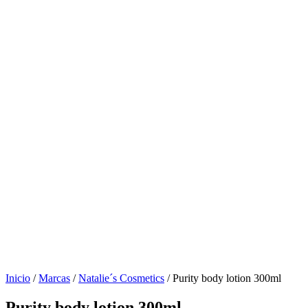
Inicio
/
Marcas
/
Natalie´s Cosmetics
/ Purity body lotion 300ml
Purity body lotion 300ml