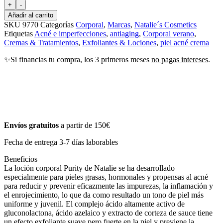
+
-
Añadir al carrito
SKU
9770
Categorías
Corporal
,
Marcas
,
Natalie´s Cosmetics
Etiquetas
Acné e imperfecciones
,
antiaging
,
Corporal verano
,
Cremas & Tratamientos
,
Exfoliantes & Lociones
,
piel acné crema
✨Si financias tu compra, los 3 primeros meses
no pagas intereses
.
Envíos gratuitos
a partir de 150€
Fecha de entrega 3-7 días laborables
Beneficios
La loción corporal Purity de Natalie se ha desarrollado
especialmente para pieles grasas, hormonales y propensas al acné
para reducir y prevenir eficazmente las impurezas, la inflamación y
el enrojecimiento, lo que da como resultado un tono de piel más
uniforme y juvenil. El complejo ácido altamente activo de
gluconolactona, ácido azelaico y extracto de corteza de sauce tiene
un efecto exfoliante suave pero fuerte en la piel y previene la