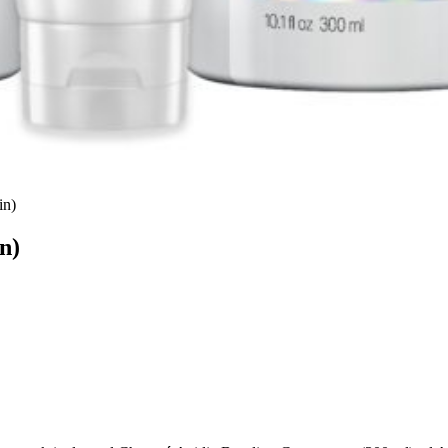
in)
n)