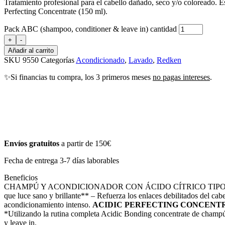
Tratamiento profesional para el cabello dañado, seco y/o coloreado.
Perfecting Concentrate (150 ml).
Pack ABC (shampoo, conditioner & leave in) cantidad
+
-
Añadir al carrito
SKU
9550
Categorías
Acondicionado
,
Lavado
,
Redken
✨Si financias tu compra, los 3 primeros meses
no pagas intereses
.
Envíos gratuitos
a partir de 150€
Fecha de entrega 3-7 días laborables
Beneficios
CHAMPÚ Y ACONDICIONADOR CON ÁCIDO CÍTRICO TIPO DE CABELLO
que luce sano y brillante** – Refuerza los enlaces debilitados del cabe
acondicionamiento intenso.
ACIDIC PERFECTING CONCENT
*Utilizando la rutina completa Acidic Bonding concentrate de champ
y leave in.