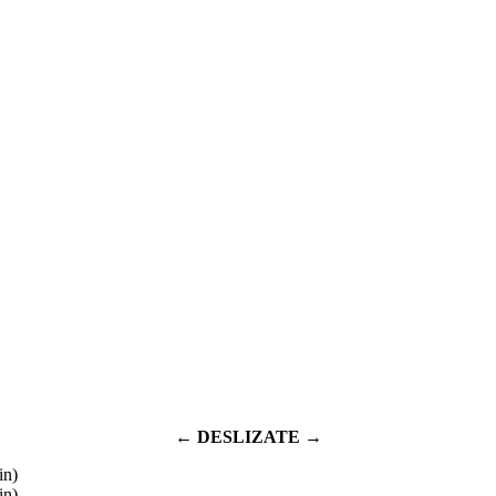
← DESLIZATE →
in)
in)