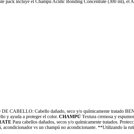
 Este pack incluye el Champú Acidic Bonding Concentrate (300 ml), el 
: Cabello dañado, seco y/o químicamente tratado BENEFICIOS
llo y ayuda a proteger el color.
CHAMPÚ
Textura cremosa y espumo
RATE
Para cabellos dañados, secos y/o químicamente tratados. Protecc
ú, acondicionador vs un champú no acondicionante. **Utilizando la ru