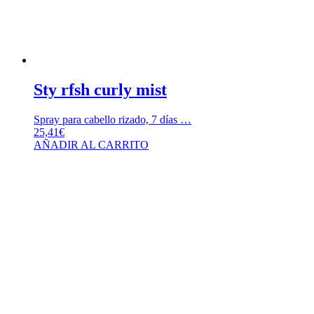
Sty rfsh curly mist
Spray para cabello rizado, 7 días …
25,41
€
AÑADIR AL CARRITO