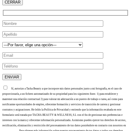
CERRAR
Sí, autorizo a Tacha Beauty a que incorpore mis datos personales junto a mi fotografía, en el caso de
proporcionarla, a un fichero automatizado de su propiedad para los siguientes fines: 1) para establecer y
mantener una relación contractual 2) para valorar mi adecuación a un puesto de trabajo o tarea, así como para
notificarme oportunidades de empleo, ofrecerme formación y servicios de transición de carrera y gestionar
contratos y asignaciones. He leído la Política de Privacidad y entiendo que la información recabada en este
formulario será tratada por TACHA BEAUTY & WELLNESS, S.L con el fin de gestionar mis preferencias e
intereses con la marca y ofrecerme información personalizada. Asimismo puedes ejercer tus derechos de acceso,
rectificación, eliminación y restricción del procesamiento de tus datos poniéndote en contacto con nosotros en
info@tacha.es
. Para obtener más información sobre nuestro procesamiento de tus datos y todos sus derechos,