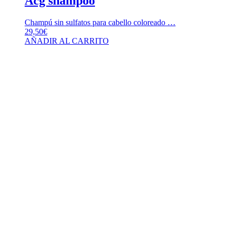
Acg shampoo
Champú sin sulfatos para cabello coloreado …
29,50
€
AÑADIR AL CARRITO