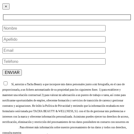
×
Sí, autorizo a Tacha Beauty a que incorpore mis datos personales junto a mi fotografía, en el caso de
proporcionarla, a un fichero automatizado de su propiedad para los siguientes fines: 1) para establecer y
mantener una relación contractual 2) para valorar mi adecuación a un puesto de trabajo o tarea, así como para
notificarme oportunidades de empleo, ofrecerme formación y servicios de transición de carrera y gestionar
contratos y asignaciones. He leído la Política de Privacidad y entiendo que la información recabada en este
formulario será tratada por TACHA BEAUTY & WELLNESS, S.L con el fin de gestionar mis preferencias e
intereses con la marca y ofrecerme información personalizada. Asimismo puedes ejercer tus derechos de acceso,
rectificación, eliminación y restricción del procesamiento de tus datos poniéndote en contacto con nosotros en
info@tacha.es
. Para obtener más información sobre nuestro procesamiento de tus datos y todos sus derechos,
consulta nuestra
Política de privacidad
.