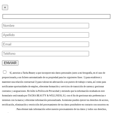
×
Sí, autorizo a Tacha Beauty a que incorpore mis datos personales junto a mi fotografía, en el caso de
proporcionarla, a un fichero automatizado de su propiedad para los siguientes fines: 1) para establecer y
mantener una relación contractual 2) para valorar mi adecuación a un puesto de trabajo o tarea, así como para
notificarme oportunidades de empleo, ofrecerme formación y servicios de transición de carrera y gestionar
contratos y asignaciones. He leído la Política de Privacidad y entiendo que la información recabada en este
formulario será tratada por TACHA BEAUTY & WELLNESS, S.L con el fin de gestionar mis preferencias e
intereses con la marca y ofrecerme información personalizada. Asimismo puedes ejercer tus derechos de acceso,
rectificación, eliminación y restricción del procesamiento de tus datos poniéndote en contacto con nosotros en
info@tacha.es
. Para obtener más información sobre nuestro procesamiento de tus datos y todos sus derechos,