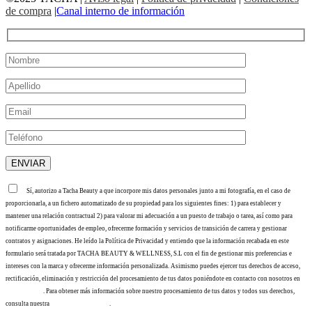
de compra
|
Canal interno de información
Sí, autorizo a Tacha Beauty a que incorpore mis datos personales junto a mi fotografía, en el caso de
proporcionarla, a un fichero automatizado de su propiedad para los siguientes fines: 1) para establecer y
mantener una relación contractual 2) para valorar mi adecuación a un puesto de trabajo o tarea, así como para
notificarme oportunidades de empleo, ofrecerme formación y servicios de transición de carrera y gestionar
contratos y asignaciones. He leído la Política de Privacidad y entiendo que la información recabada en este
formulario será tratada por TACHA BEAUTY & WELLNESS, S.L con el fin de gestionar mis preferencias e
intereses con la marca y ofrecerme información personalizada. Asimismo puedes ejercer tus derechos de acceso,
rectificación, eliminación y restricción del procesamiento de tus datos poniéndote en contacto con nosotros en
info@tacha.es
. Para obtener más información sobre nuestro procesamiento de tus datos y todos sus derechos,
consulta nuestra
Política de privacidad
.