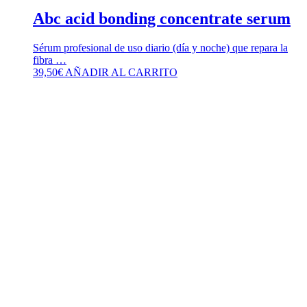
Abc acid bonding concentrate serum
Sérum profesional de uso diario (día y noche) que repara la
fibra …
39,50
€
AÑADIR AL CARRITO