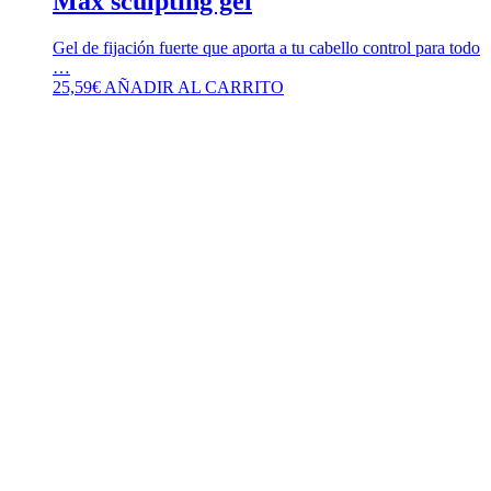
Max sculpting gel
Gel de fijación fuerte que aporta a tu cabello control para todo
…
25,59
€
AÑADIR AL CARRITO