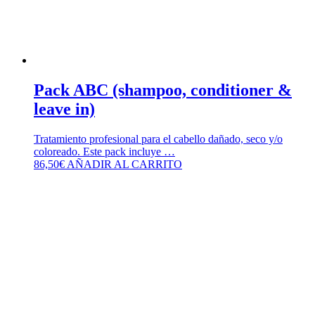
Pack ABC (shampoo, conditioner &
leave in)
Tratamiento profesional para el cabello dañado, seco y/o
coloreado. Este pack incluye …
86,50
€
AÑADIR AL CARRITO