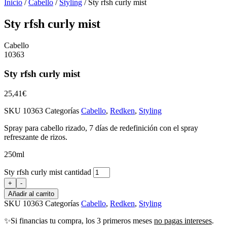
Inicio
/
Cabello
/
Styling
/ Sty rfsh curly mist
Sty rfsh curly mist
Cabello
10363
Sty rfsh curly mist
25,41
€
SKU
10363
Categorías
Cabello
,
Redken
,
Styling
Spray para cabello rizado, 7 días de redefinición con el spray
refreszante de rizos.
250ml
Sty rfsh curly mist cantidad
+
-
Añadir al carrito
SKU
10363
Categorías
Cabello
,
Redken
,
Styling
✨Si financias tu compra, los 3 primeros meses
no pagas intereses
.