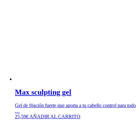
Max sculpting gel
Gel de fijación fuerte que aporta a tu cabello control para todo
…
25,59
€
AÑADIR AL CARRITO