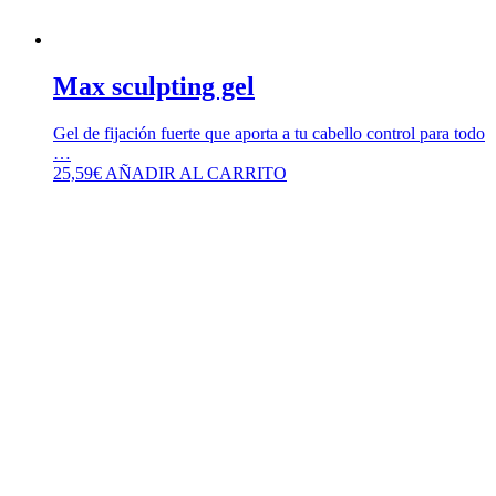
Max sculpting gel
Gel de fijación fuerte que aporta a tu cabello control para todo
…
25,59
€
AÑADIR AL CARRITO