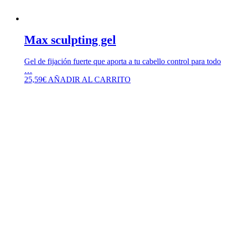
Max sculpting gel
Gel de fijación fuerte que aporta a tu cabello control para todo
…
25,59
€
AÑADIR AL CARRITO