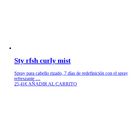
Sty rfsh curly mist
Spray para cabello rizado, 7 días de redefinición con el spray
refreszante …
25,41
€
AÑADIR AL CARRITO