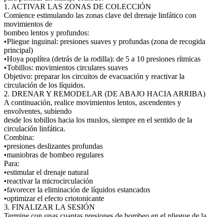
1. ACTIVAR LAS ZONAS DE COLECCIÓN
Comience estimulando las zonas clave del drenaje linfático con
movimientos de
bombeo lentos y profundos:
•Pliegue inguinal: presiones suaves y profundas (zona de recogida
principal)
•Hoya poplítea (detrás de la rodilla): de 5 a 10 presiones rítmicas
•Tobillos: movimientos circulares suaves
Objetivo: preparar los circuitos de evacuación y reactivar la
circulación de los líquidos.
2. DRENAR Y REMODELAR (DE ABAJO HACIA ARRIBA)
A continuación, realice movimientos lentos, ascendentes y
envolventes, subiendo
desde los tobillos hacia los muslos, siempre en el sentido de la
circulación linfática.
Combina:
•presiones deslizantes profundas
•maniobras de bombeo regulares
Para:
•estimular el drenaje natural
•reactivar la microcirculación
•favorecer la eliminación de líquidos estancados
•optimizar el efecto criotonicante
3. FINALIZAR LA SESIÓN
Termine con unas cuantas presiones de bombeo en el pliegue de la