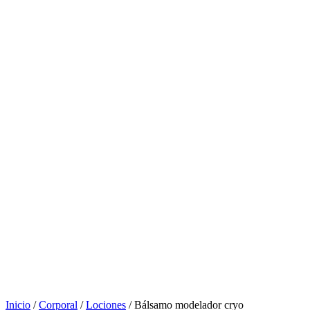
Inicio
/
Corporal
/
Lociones
/ Bálsamo modelador cryo