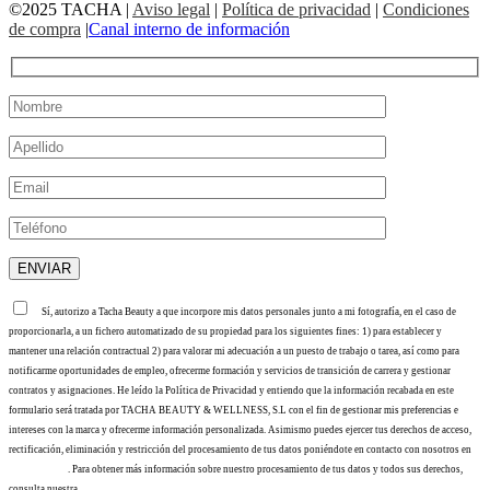
©2025 TACHA
|
Aviso legal
|
Política de privacidad
|
Condiciones
de compra
|
Canal interno de información
Sí, autorizo a Tacha Beauty a que incorpore mis datos personales junto a mi fotografía, en el caso de
proporcionarla, a un fichero automatizado de su propiedad para los siguientes fines: 1) para establecer y
mantener una relación contractual 2) para valorar mi adecuación a un puesto de trabajo o tarea, así como para
notificarme oportunidades de empleo, ofrecerme formación y servicios de transición de carrera y gestionar
contratos y asignaciones. He leído la Política de Privacidad y entiendo que la información recabada en este
formulario será tratada por TACHA BEAUTY & WELLNESS, S.L con el fin de gestionar mis preferencias e
intereses con la marca y ofrecerme información personalizada. Asimismo puedes ejercer tus derechos de acceso,
rectificación, eliminación y restricción del procesamiento de tus datos poniéndote en contacto con nosotros en
info@tacha.es
. Para obtener más información sobre nuestro procesamiento de tus datos y todos sus derechos,
consulta nuestra
Política de privacidad
.