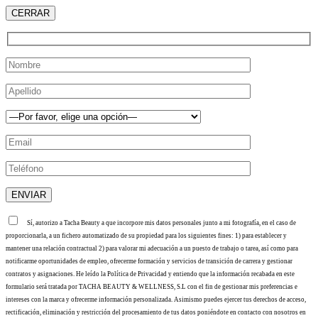
CERRAR
Sí, autorizo a Tacha Beauty a que incorpore mis datos personales junto a mi fotografía, en el caso de
proporcionarla, a un fichero automatizado de su propiedad para los siguientes fines: 1) para establecer y
mantener una relación contractual 2) para valorar mi adecuación a un puesto de trabajo o tarea, así como para
notificarme oportunidades de empleo, ofrecerme formación y servicios de transición de carrera y gestionar
contratos y asignaciones. He leído la Política de Privacidad y entiendo que la información recabada en este
formulario será tratada por TACHA BEAUTY & WELLNESS, S.L con el fin de gestionar mis preferencias e
intereses con la marca y ofrecerme información personalizada. Asimismo puedes ejercer tus derechos de acceso,
rectificación, eliminación y restricción del procesamiento de tus datos poniéndote en contacto con nosotros en