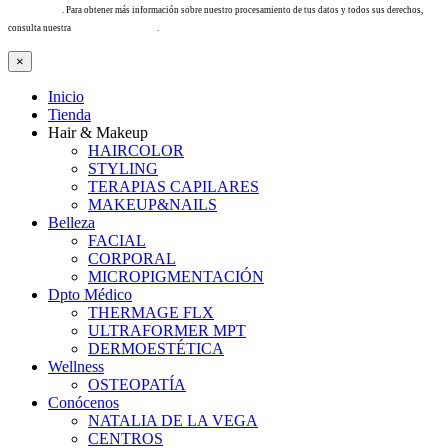
info@tacha.es
. Para obtener más información sobre nuestro procesamiento de tus datos y todos sus derechos,
consulta nuestra
Política de privacidad
.
×
Inicio
Tienda
Hair & Makeup
HAIRCOLOR
STYLING
TERAPIAS CAPILARES
MAKEUP&NAILS
Belleza
FACIAL
CORPORAL
MICROPIGMENTACIÓN
Dpto Médico
THERMAGE FLX
ULTRAFORMER MPT
DERMOESTÉTICA
Wellness
OSTEOPATÍA
Conócenos
NATALIA DE LA VEGA
CENTROS