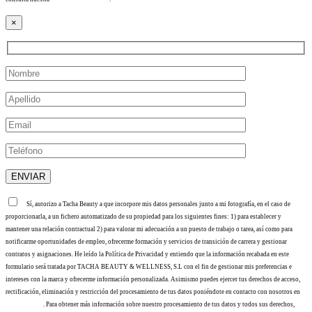
×
Sí, autorizo a Tacha Beauty a que incorpore mis datos personales junto a mi fotografía, en el caso de
proporcionarla, a un fichero automatizado de su propiedad para los siguientes fines: 1) para establecer y
mantener una relación contractual 2) para valorar mi adecuación a un puesto de trabajo o tarea, así como para
notificarme oportunidades de empleo, ofrecerme formación y servicios de transición de carrera y gestionar
contratos y asignaciones. He leído la Política de Privacidad y entiendo que la información recabada en este
formulario será tratada por TACHA BEAUTY & WELLNESS, S.L con el fin de gestionar mis preferencias e
intereses con la marca y ofrecerme información personalizada. Asimismo puedes ejercer tus derechos de acceso,
rectificación, eliminación y restricción del procesamiento de tus datos poniéndote en contacto con nosotros en
info@tacha.es
. Para obtener más información sobre nuestro procesamiento de tus datos y todos sus derechos,