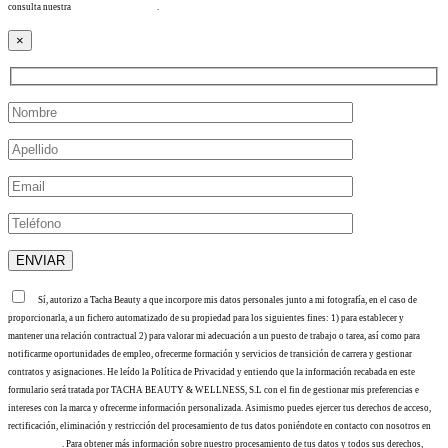
consulta nuestra
Política de privacidad
.
×
Sí, autorizo a Tacha Beauty a que incorpore mis datos personales junto a mi fotografía, en el caso de
proporcionarla, a un fichero automatizado de su propiedad para los siguientes fines: 1) para establecer y
mantener una relación contractual 2) para valorar mi adecuación a un puesto de trabajo o tarea, así como para
notificarme oportunidades de empleo, ofrecerme formación y servicios de transición de carrera y gestionar
contratos y asignaciones. He leído la Política de Privacidad y entiendo que la información recabada en este
formulario será tratada por TACHA BEAUTY & WELLNESS, S.L con el fin de gestionar mis preferencias e
intereses con la marca y ofrecerme información personalizada. Asimismo puedes ejercer tus derechos de acceso,
rectificación, eliminación y restricción del procesamiento de tus datos poniéndote en contacto con nosotros en
info@tacha.es
. Para obtener más información sobre nuestro procesamiento de tus datos y todos sus derechos,