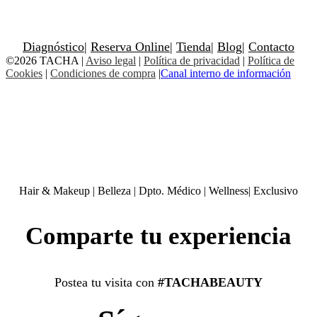
Diagnóstico
|
Reserva Online
|
Tienda
|
Blog
|
Contacto
©2026 TACHA
|
Aviso legal
|
Política de privacidad
|
Política de
Cookies
|
Condiciones de compra
|
Canal interno de información
Hair & Makeup
|
Belleza
|
Dpto. Médico
|
Wellness
|
Exclusivo
Comparte tu experiencia
Postea tu visita con
#TACHABEAUTY