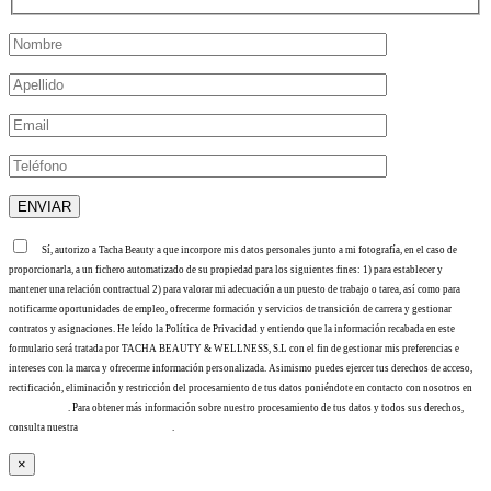
Sí, autorizo a Tacha Beauty a que incorpore mis datos personales junto a mi fotografía, en el caso de
proporcionarla, a un fichero automatizado de su propiedad para los siguientes fines: 1) para establecer y
mantener una relación contractual 2) para valorar mi adecuación a un puesto de trabajo o tarea, así como para
notificarme oportunidades de empleo, ofrecerme formación y servicios de transición de carrera y gestionar
contratos y asignaciones. He leído la Política de Privacidad y entiendo que la información recabada en este
formulario será tratada por TACHA BEAUTY & WELLNESS, S.L con el fin de gestionar mis preferencias e
intereses con la marca y ofrecerme información personalizada. Asimismo puedes ejercer tus derechos de acceso,
rectificación, eliminación y restricción del procesamiento de tus datos poniéndote en contacto con nosotros en
info@tacha.es
. Para obtener más información sobre nuestro procesamiento de tus datos y todos sus derechos,
consulta nuestra
Política de privacidad
.
×