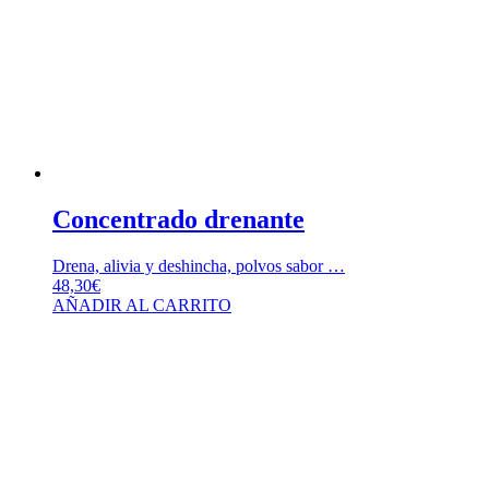
Concentrado drenante
Drena, alivia y deshincha, polvos sabor …
48,30
€
AÑADIR AL CARRITO