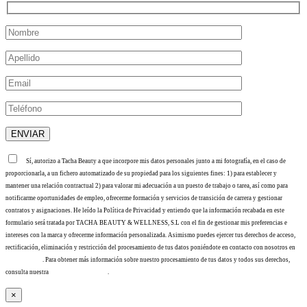
Sí, autorizo a Tacha Beauty a que incorpore mis datos personales junto a mi fotografía, en el caso de
proporcionarla, a un fichero automatizado de su propiedad para los siguientes fines: 1) para establecer y
mantener una relación contractual 2) para valorar mi adecuación a un puesto de trabajo o tarea, así como para
notificarme oportunidades de empleo, ofrecerme formación y servicios de transición de carrera y gestionar
contratos y asignaciones. He leído la Política de Privacidad y entiendo que la información recabada en este
formulario será tratada por TACHA BEAUTY & WELLNESS, S.L con el fin de gestionar mis preferencias e
intereses con la marca y ofrecerme información personalizada. Asimismo puedes ejercer tus derechos de acceso,
rectificación, eliminación y restricción del procesamiento de tus datos poniéndote en contacto con nosotros en
info@tacha.es
. Para obtener más información sobre nuestro procesamiento de tus datos y todos sus derechos,
consulta nuestra
Política de privacidad
.
×