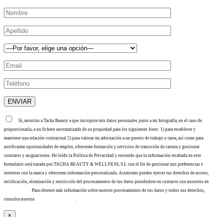
Sí, autorizo a Tacha Beauty a que incorpore mis datos personales junto a mi fotografía, en el caso de
proporcionarla, a un fichero automatizado de su propiedad para los siguientes fines: 1) para establecer y
mantener una relación contractual 2) para valorar mi adecuación a un puesto de trabajo o tarea, así como para
notificarme oportunidades de empleo, ofrecerme formación y servicios de transición de carrera y gestionar
contratos y asignaciones. He leído la Política de Privacidad y entiendo que la información recabada en este
formulario será tratada por TACHA BEAUTY & WELLNESS, S.L con el fin de gestionar mis preferencias e
intereses con la marca y ofrecerme información personalizada. Asimismo puedes ejercer tus derechos de acceso,
rectificación, eliminación y restricción del procesamiento de tus datos poniéndote en contacto con nosotros en
info@tacha.es
. Para obtener más información sobre nuestro procesamiento de tus datos y todos sus derechos,
consulta nuestra
Política de privacidad
.
×