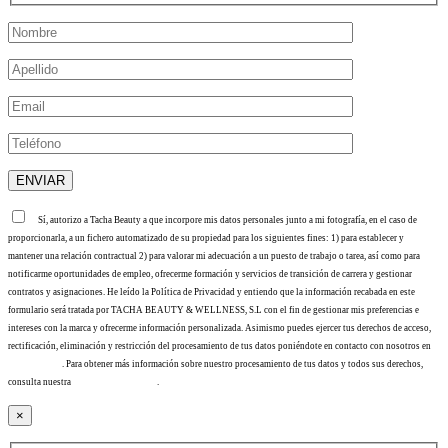
Sí, autorizo a Tacha Beauty a que incorpore mis datos personales junto a mi fotografía, en el caso de
proporcionarla, a un fichero automatizado de su propiedad para los siguientes fines: 1) para establecer y
mantener una relación contractual 2) para valorar mi adecuación a un puesto de trabajo o tarea, así como para
notificarme oportunidades de empleo, ofrecerme formación y servicios de transición de carrera y gestionar
contratos y asignaciones. He leído la Política de Privacidad y entiendo que la información recabada en este
formulario será tratada por TACHA BEAUTY & WELLNESS, S.L con el fin de gestionar mis preferencias e
intereses con la marca y ofrecerme información personalizada. Asimismo puedes ejercer tus derechos de acceso,
rectificación, eliminación y restricción del procesamiento de tus datos poniéndote en contacto con nosotros en
info@tacha.es
. Para obtener más información sobre nuestro procesamiento de tus datos y todos sus derechos,
consulta nuestra
Política de privacidad
.
×