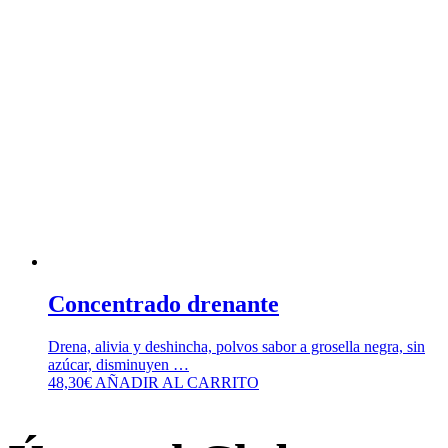
Concentrado drenante
Drena, alivia y deshincha, polvos sabor a grosella negra, sin
azúcar, disminuyen …
48,30
€
AÑADIR AL CARRITO