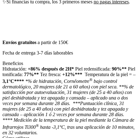
✨Si financias tu compra, los 3 primeros meses
no pagas intereses
.
Envíos gratuitos
a partir de 150€
Fecha de entrega 3-7 días laborables
Beneficios
Hidratación:
+86% después de 2H*
Piel redensificada:
90%**
Piel
tonificada:
77%**
Tez fresca:
+12%***
Temperatura de la piel = –
®
3,1°C****
*% de hidratación, Cornéometre
bajo control
dermatológico, 20 mujeres (de 21 a 60 años) con piel seca.
**% de
satisfacción por autoevaluación, 31 mujeres (de 25 a 40 años) con
piel deshidratada y tez apagada y cansada – aplicado una o dos
veces por semana durante 28 días.
***Puntuación clínica, 31
mujeres (de 25 a 40 años) con piel deshidratada y tez apagada y
cansada – aplicación 1 ó 2 veces por semana durante 28 días.
**** Medición de la temperatura de la piel mediante la Cámara de
®
Infrarrojos Ti300
hasta -3,1°C, tras una aplicación de 10 minutos,
en 32 voluntarios.