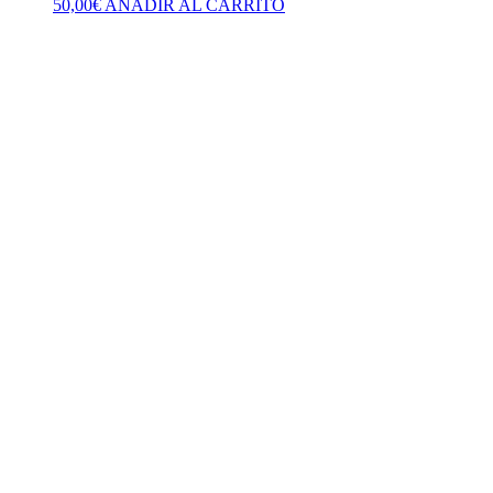
50,00
€
AÑADIR AL CARRITO