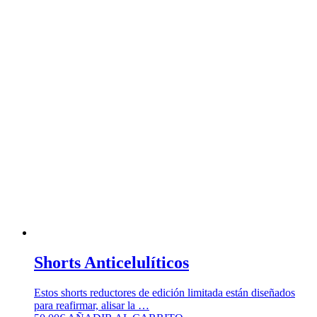
Shorts Anticelulíticos
Estos shorts reductores de edición limitada están diseñados
para reafirmar, alisar la …