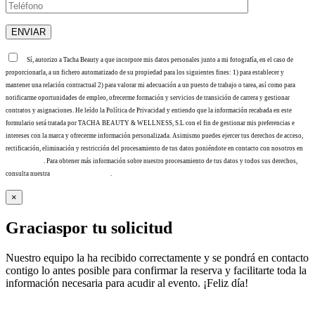
Sí, autorizo a Tacha Beauty a que incorpore mis datos personales junto a mi fotografía, en el caso de
proporcionarla, a un fichero automatizado de su propiedad para los siguientes fines: 1) para establecer y
mantener una relación contractual 2) para valorar mi adecuación a un puesto de trabajo o tarea, así como para
notificarme oportunidades de empleo, ofrecerme formación y servicios de transición de carrera y gestionar
contratos y asignaciones. He leído la Política de Privacidad y entiendo que la información recabada en este
formulario será tratada por TACHA BEAUTY & WELLNESS, S.L con el fin de gestionar mis preferencias e
intereses con la marca y ofrecerme información personalizada. Asimismo puedes ejercer tus derechos de acceso,
rectificación, eliminación y restricción del procesamiento de tus datos poniéndote en contacto con nosotros en
info@tacha.es
. Para obtener más información sobre nuestro procesamiento de tus datos y todos sus derechos,
consulta nuestra
Política de privacidad
.
×
Gracias
por tu solicitud
Nuestro equipo la ha recibido correctamente y se pondrá en contacto
contigo lo antes posible para confirmar la reserva y facilitarte toda la
información necesaria para acudir al evento. ¡Feliz día!