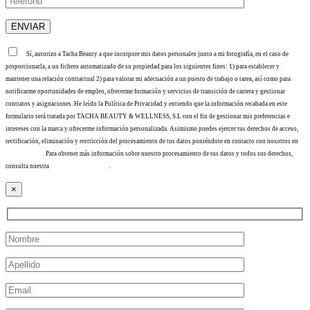
Sí, autorizo a Tacha Beauty a que incorpore mis datos personales junto a mi fotografía, en el caso de
proporcionarla, a un fichero automatizado de su propiedad para los siguientes fines: 1) para establecer y
mantener una relación contractual 2) para valorar mi adecuación a un puesto de trabajo o tarea, así como para
notificarme oportunidades de empleo, ofrecerme formación y servicios de transición de carrera y gestionar
contratos y asignaciones. He leído la Política de Privacidad y entiendo que la información recabada en este
formulario será tratada por TACHA BEAUTY & WELLNESS, S.L con el fin de gestionar mis preferencias e
intereses con la marca y ofrecerme información personalizada. Asimismo puedes ejercer tus derechos de acceso,
rectificación, eliminación y restricción del procesamiento de tus datos poniéndote en contacto con nosotros en
info@tacha.es
. Para obtener más información sobre nuestro procesamiento de tus datos y todos sus derechos,
consulta nuestra
Política de privacidad
.
×