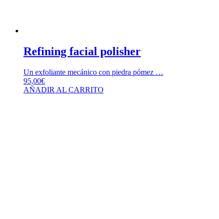
Refining facial polisher
Un exfoliante mecánico con piedra pómez …
95,00
€
AÑADIR AL CARRITO