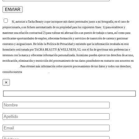
Sí, autorizo a Tacha Beauty a que incorpore mis datos personales junto a mi fotografía, en el caso de
proporcionarla, a un fichero automatizado de su propiedad para los siguientes fines: 1) para establecer y
mantener una relación contractual 2) para valorar mi adecuación a un puesto de trabajo o tarea, así como para
notificarme oportunidades de empleo, ofrecerme formación y servicios de transición de carrera y gestionar
contratos y asignaciones. He leído la Política de Privacidad y entiendo que la información recabada en este
formulario será tratada por TACHA BEAUTY & WELLNESS, S.L con el fin de gestionar mis preferencias e
intereses con la marca y ofrecerme información personalizada. Asimismo puedes ejercer tus derechos de acceso,
rectificación, eliminación y restricción del procesamiento de tus datos poniéndote en contacto con nosotros en
info@tacha.es
. Para obtener más información sobre nuestro procesamiento de tus datos y todos sus derechos,
consulta nuestra
Política de privacidad
.
×