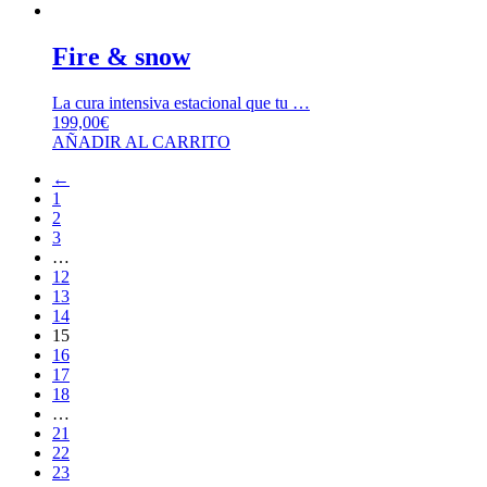
Fire & snow
La cura intensiva estacional que tu …
199,00
€
AÑADIR AL CARRITO
←
1
2
3
…
12
13
14
15
16
17
18
…
21
22
23