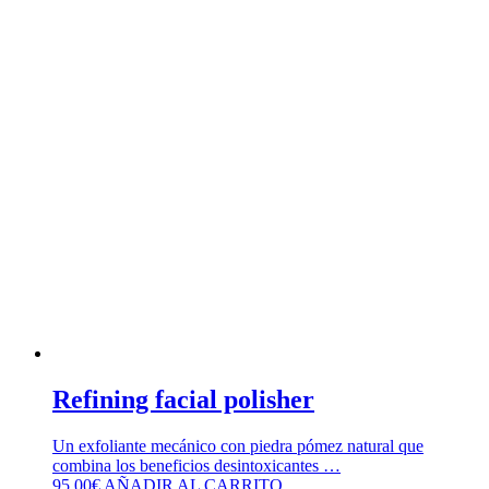
Refining facial polisher
Un exfoliante mecánico con piedra pómez natural que
combina los beneficios desintoxicantes …
95,00
€
AÑADIR AL CARRITO