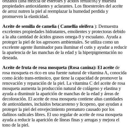
orizanol (una mezcla de esteroles y ácidos ferúlicos) y muestra
propiedades antioxidantes y aclarantes. Los fitoesteroles del aceite
de arroz nutren la piel al reemplazar la humedad perdida y
promueven la elasticidad.
Aceite de semilla de
camelia (
Camellia oleifera
): Demuestra
excelentes propiedades hidratantes, emolientes y protectoras debido
a la alta cantidad de ácidos grasos omega-9 y escualano. Ayuda a
proteger la piel de los agresores ambientales. Se utiliza como un
excelente agente iluminador para iluminar el cutis y ayudar a reducir
la apariencia de las manchas de la edad y la hiperpigmentación no
deseada.
Aceite de fruta de rosa mosqueta (Rosa canina): El aceite
de
rosa mosqueta es rico en una fuente natural de vitamina A, conocida
como ácido trans-retinoico, que tiene la capacidad de promover la
renovación y reparación de la piel. La vitamina C del aceite de rosa
mosqueta aumenta la producción natural de colágeno y elastina y
ayuda a disminuir la aparición de manchas de la edad y áreas de
decoloración. El aceite de rosa mosqueta contiene altas cantidades
de antioxidantes, incluidos betacaroteno y licopeno, que ayudan a
proteger la piel del envejecimiento prematuro causado por los
dañinos radicales libres. El uso regular de aceite de rosa mosqueta
ayuda a reducir la aparición de líneas finas y arrugas y mejora el
tono de la piel.