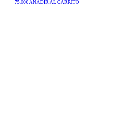
75,00
€
AÑADIR AL CARRITO