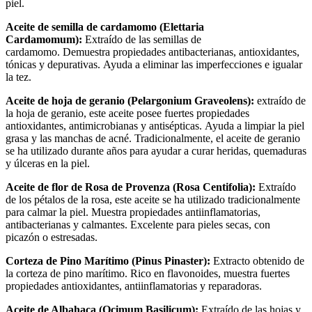
piel.
Aceite de semilla de cardamomo (Elettaria
Cardamomum):
Extraído de las semillas de
cardamomo. Demuestra propiedades antibacterianas, antioxidantes,
tónicas y depurativas. Ayuda a eliminar las imperfecciones e igualar
la tez.
Aceite de hoja de geranio (Pelargonium Graveolens):
extraído de
la hoja de geranio, este aceite posee fuertes propiedades
antioxidantes, antimicrobianas y antisépticas. Ayuda a limpiar la piel
grasa y las manchas de acné. Tradicionalmente, el aceite de geranio
se ha utilizado durante años para ayudar a curar heridas, quemaduras
y úlceras en la piel.
Aceite de flor de Rosa de Provenza (Rosa Centifolia):
Extraído
de los pétalos de la rosa, este aceite se ha utilizado tradicionalmente
para calmar la piel. Muestra propiedades antiinflamatorias,
antibacterianas y calmantes. Excelente para pieles secas, con
picazón o estresadas.
Corteza de Pino Marítimo (Pinus Pinaster):
Extracto obtenido de
la corteza de pino marítimo. Rico en flavonoides, muestra fuertes
propiedades antioxidantes, antiinflamatorias y reparadoras.
Aceite de Albahaca (Ocimum Basilicum):
Extraído de las hojas y