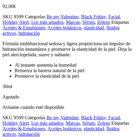
92,00
€
SKU
9599
Categorías
Be my Valentine
,
Black Friday
,
Facial
,
Holiday Alert
,
Los más amados
,
Marcas
,
Sérum
,
Zelens
Etiquetas
Aceites & Emulsiones
,
Aceites botánicos
,
elasticidad
,
fluidos
activos
,
hidratación
Fórmula multifuncional sedosa y ligera proporciona un impulso de
hidratación instantánea y promueve la elasticidad de la piel.
Deja la
piel aterciopelada, suave y radiante.
Al instante aumenta la humedad
Refuerza la barrera natural de la piel
Promueve la elasticidad de la piel
30ml
Agotado
Avísame cuando esté disponible
SKU
9599
Categorías
Be my Valentine
,
Black Friday
,
Facial
,
Holiday Alert
,
Los más amados
,
Marcas
,
Sérum
,
Zelens
Etiquetas
Aceites & Emulsiones
,
Aceites botánicos
,
elasticidad
,
fluidos
activos
,
hidratación