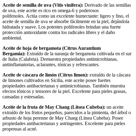
Aceite de semilla de uva (Vitis vinifera):
Derivado de las semillas
de uva, este aceite es rico en omega-6 y poderosos
polifenoles. Actúa como un excelente humectante: ligero y fino, el
aceite de semilla de uva se absorbe fácilmente en la piel, dejándola
hidratada y suave. Los potentes polifenoles brindan una fuerte
protección antioxidante contra los radicales libres y el daño
ambiental.
Aceite de hoja de bergamota (Citrus Aurantium
Bergamia):
Extraído de la naranja de bergamota cultivada en el sur
de Italia (Calabria). Demuestra propiedades antimicrobianas,
antiinflamatorias, aclarantes, tónicas y refrescantes.
Aceite de cáscara de limón (Citrus limon):
extraído de la cáscara
de limones cultivados en Sicilia, este aceite posee fuertes
propiedades antibacterianas y antimicrobianas. También muestra
efectos tónicos y tensores de la piel. Excelente para pieles grasas,
cansadas y estresadas.
Aceite de la fruta de May Chang (Litsea Cubeba):
un aceite
extraído de los frutos pequeños, parecidos a la pimienta, del árbol o
arbusto de hoja perenne de May Chang (Litsea Cubeba). Posee
propiedades antibacterianas y astringentes. Excelente para pieles
propensas al acné.