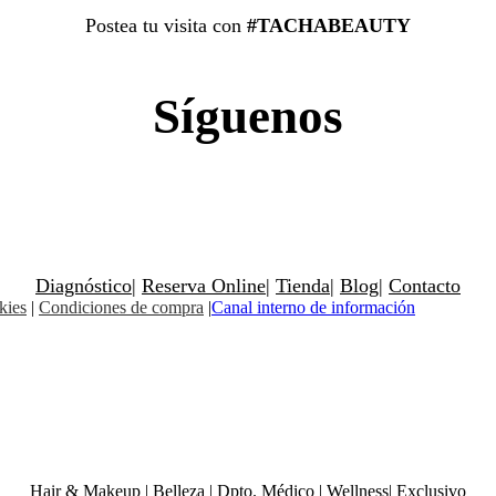
Postea tu visita con
#TACHABEAUTY
Síguenos
Diagnóstico
|
Reserva Online
|
Tienda
|
Blog
|
Contacto
kies
|
Condiciones de compra
|
Canal interno de información
Hair & Makeup
|
Belleza
|
Dpto. Médico
|
Wellness
|
Exclusivo