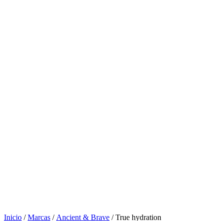
Inicio
/
Marcas
/
Ancient & Brave
/ True hydration