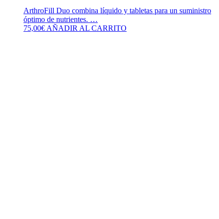
ArthroFill Duo combina líquido y tabletas para un suministro
óptimo de nutrientes. …
75,00
€
AÑADIR AL CARRITO