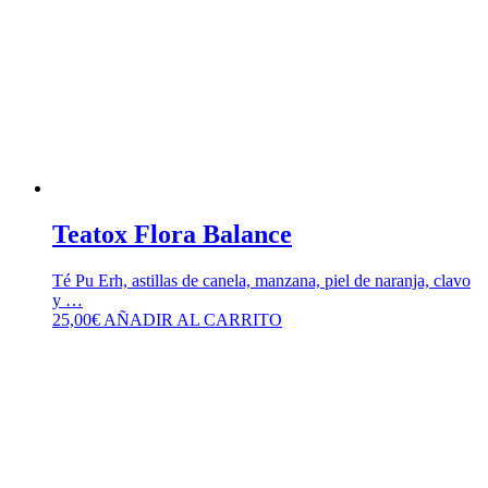
Teatox Flora Balance
Té Pu Erh, astillas de canela, manzana, piel de naranja, clavo
y …
25,00
€
AÑADIR AL CARRITO