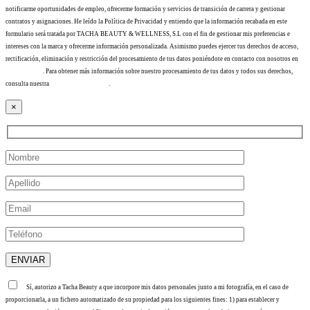
notificarme oportunidades de empleo, ofrecerme formación y servicios de transición de carrera y gestionar
contratos y asignaciones. He leído la Política de Privacidad y entiendo que la información recabada en este
formulario será tratada por TACHA BEAUTY & WELLNESS, S.L con el fin de gestionar mis preferencias e
intereses con la marca y ofrecerme información personalizada. Asimismo puedes ejercer tus derechos de acceso,
rectificación, eliminación y restricción del procesamiento de tus datos poniéndote en contacto con nosotros en
info@tacha.es
. Para obtener más información sobre nuestro procesamiento de tus datos y todos sus derechos,
consulta nuestra
Política de privacidad
.
×
Sí, autorizo a Tacha Beauty a que incorpore mis datos personales junto a mi fotografía, en el caso de
proporcionarla, a un fichero automatizado de su propiedad para los siguientes fines: 1) para establecer y