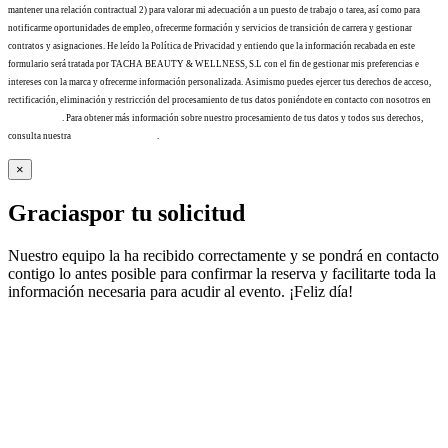
mantener una relación contractual 2) para valorar mi adecuación a un puesto de trabajo o tarea, así como para
notificarme oportunidades de empleo, ofrecerme formación y servicios de transición de carrera y gestionar
contratos y asignaciones. He leído la Política de Privacidad y entiendo que la información recabada en este
formulario será tratada por TACHA BEAUTY & WELLNESS, S.L con el fin de gestionar mis preferencias e
intereses con la marca y ofrecerme información personalizada. Asimismo puedes ejercer tus derechos de acceso,
rectificación, eliminación y restricción del procesamiento de tus datos poniéndote en contacto con nosotros en
info@tacha.es
. Para obtener más información sobre nuestro procesamiento de tus datos y todos sus derechos,
consulta nuestra
Política de privacidad
.
×
Gracias
por tu solicitud
Nuestro equipo la ha recibido correctamente y se pondrá en contacto
contigo lo antes posible para confirmar la reserva y facilitarte toda la
información necesaria para acudir al evento. ¡Feliz día!