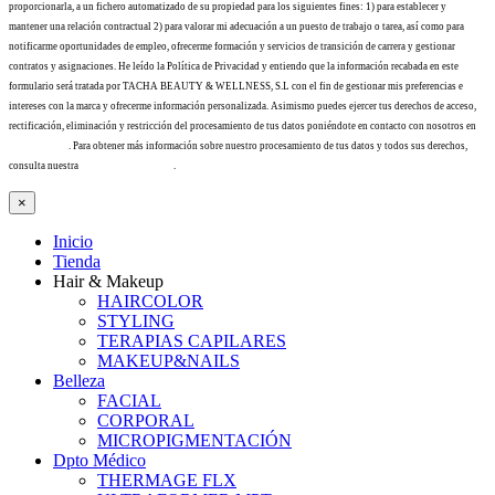
proporcionarla, a un fichero automatizado de su propiedad para los siguientes fines: 1) para establecer y
mantener una relación contractual 2) para valorar mi adecuación a un puesto de trabajo o tarea, así como para
notificarme oportunidades de empleo, ofrecerme formación y servicios de transición de carrera y gestionar
contratos y asignaciones. He leído la Política de Privacidad y entiendo que la información recabada en este
formulario será tratada por TACHA BEAUTY & WELLNESS, S.L con el fin de gestionar mis preferencias e
intereses con la marca y ofrecerme información personalizada. Asimismo puedes ejercer tus derechos de acceso,
rectificación, eliminación y restricción del procesamiento de tus datos poniéndote en contacto con nosotros en
info@tacha.es
. Para obtener más información sobre nuestro procesamiento de tus datos y todos sus derechos,
consulta nuestra
Política de privacidad
.
×
Inicio
Tienda
Hair & Makeup
HAIRCOLOR
STYLING
TERAPIAS CAPILARES
MAKEUP&NAILS
Belleza
FACIAL
CORPORAL
MICROPIGMENTACIÓN
Dpto Médico
THERMAGE FLX