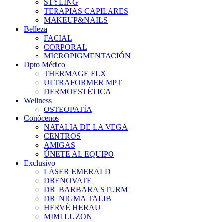
STYLING
TERAPIAS CAPILARES
MAKEUP&NAILS
Belleza
FACIAL
CORPORAL
MICROPIGMENTACIÓN
Dpto Médico
THERMAGE FLX
ULTRAFORMER MPT
DERMOESTÉTICA
Wellness
OSTEOPATÍA
Conócenos
NATALIA DE LA VEGA
CENTROS
AMIGAS
ÚNETE AL EQUIPO
Exclusivo
LÁSER EMERALD
DRENOVATE
DR. BARBARA STURM
DR. NIGMA TALIB
HERVÉ HERAU
MIMI LUZON