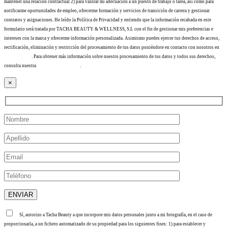
mantener una relación contractual 2) para valorar mi adecuación a un puesto de trabajo o tarea, así como para
notificarme oportunidades de empleo, ofrecerme formación y servicios de transición de carrera y gestionar
contratos y asignaciones. He leído la Política de Privacidad y entiendo que la información recabada en este
formulario será tratada por TACHA BEAUTY & WELLNESS, S.L con el fin de gestionar mis preferencias e
intereses con la marca y ofrecerme información personalizada. Asimismo puedes ejercer tus derechos de acceso,
rectificación, eliminación y restricción del procesamiento de tus datos poniéndote en contacto con nosotros en
info@tacha.es
. Para obtener más información sobre nuestro procesamiento de tus datos y todos sus derechos,
consulta nuestra
Política de privacidad
.
×
Sí, autorizo a Tacha Beauty a que incorpore mis datos personales junto a mi fotografía, en el caso de
proporcionarla, a un fichero automatizado de su propiedad para los siguientes fines: 1) para establecer y