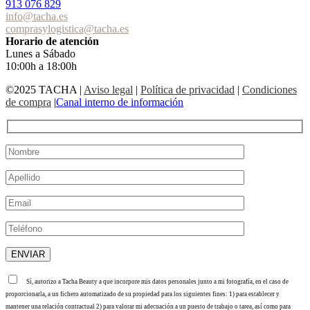
913 076 829
info@tacha.es
comprasylogistica@tacha.es
Horario de atención
Lunes a Sábado
10:00h a 18:00h
©2025 TACHA
|
Aviso legal
|
Política de privacidad
|
Condiciones
de compra
|
Canal interno de información
Sí, autorizo a Tacha Beauty a que incorpore mis datos personales junto a mi fotografía, en el caso de
proporcionarla, a un fichero automatizado de su propiedad para los siguientes fines: 1) para establecer y
mantener una relación contractual 2) para valorar mi adecuación a un puesto de trabajo o tarea, así como para