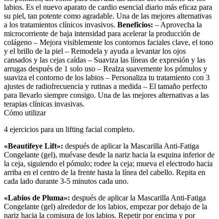
labios. Es el nuevo aparato de cardio esencial diario más eficaz para
su piel, tan potente como agradable. Una de las mejores alternativas
a los tratamientos clínicos invasivos.
Beneficios:
– Aprovecha la
microcorriente de baja intensidad para acelerar la producción de
colágeno – Mejora visiblemente los contornos faciales clave, el tono
y el brillo de la piel – Remodela y ayuda a levantar los ojos
cansados y las cejas caídas – Suaviza las líneas de expresión y las
arrugas después de 1 solo uso – Realza suavemente los pómulos y
suaviza el contorno de los labios – Personaliza tu tratamiento con 3
ajustes de radiofrecuencia y rutinas a medida – El tamaño perfecto
para llevarlo siempre consigo. Una de las mejores alternativas a las
terapias clínicas invasivas.
Cómo utilizar
4 ejercicios para un lifting facial completo.
«Beautifeye Lift»:
después de aplicar la Mascarilla Anti-Fatiga
Congelante (gel), muévase desde la nariz hacia la esquina inferior de
la ceja, siguiendo el pómulo; rodee la ceja; mueva el electrodo hacia
arriba en el centro de la frente hasta la línea del cabello. Repita en
cada lado durante 3-5 minutos cada uno.
«Labios de Pluma»:
después de aplicar la Mascarilla Anti-Fatiga
Congelante (gel) alrededor de los labios, empezar por debajo de la
nariz hacia la comisura de los labios. Repetir por encima y por