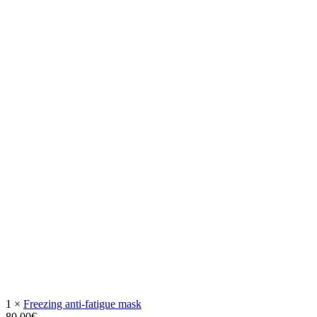
1
×
Freezing anti-fatigue mask
80,00
€