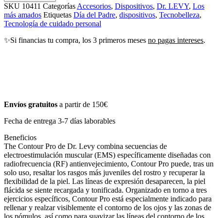
SKU
10411
Categorías
Accesorios
,
Dispositivos
,
Dr. LEVY
,
Los
más amados
Etiquetas
Día del Padre
,
dispositivos
,
Tecnobelleza
,
Tecnología de cuidado personal
✨Si financias tu compra, los 3 primeros meses
no pagas intereses
.
Envíos gratuitos
a partir de 150€
Fecha de entrega 3-7 días laborables
Beneficios
The Contour Pro de Dr. Levy combina secuencias de
electroestimulación muscular (EMS) específicamente diseñadas con
radiofrecuencia (RF) antienvejecimiento, Contour Pro puede, tras un
solo uso, resaltar los rasgos más juveniles del rostro y recuperar la
flexibilidad de la piel. Las líneas de expresión desaparecen, la piel
flácida se siente recargada y tonificada. Organizado en torno a tres
ejercicios específicos, Contour Pro está especialmente indicado para
rellenar y realzar visiblemente el contorno de los ojos y las zonas de
los pómulos, así como para suavizar las líneas del contorno de los