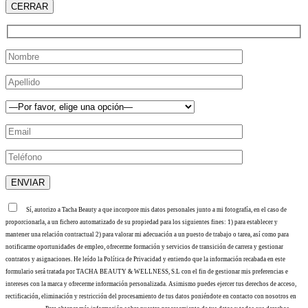
CERRAR
Sí, autorizo a Tacha Beauty a que incorpore mis datos personales junto a mi fotografía, en el caso de
proporcionarla, a un fichero automatizado de su propiedad para los siguientes fines: 1) para establecer y
mantener una relación contractual 2) para valorar mi adecuación a un puesto de trabajo o tarea, así como para
notificarme oportunidades de empleo, ofrecerme formación y servicios de transición de carrera y gestionar
contratos y asignaciones. He leído la Política de Privacidad y entiendo que la información recabada en este
formulario será tratada por TACHA BEAUTY & WELLNESS, S.L con el fin de gestionar mis preferencias e
intereses con la marca y ofrecerme información personalizada. Asimismo puedes ejercer tus derechos de acceso,
rectificación, eliminación y restricción del procesamiento de tus datos poniéndote en contacto con nosotros en