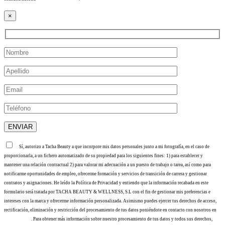
×
Sí, autorizo a Tacha Beauty a que incorpore mis datos personales junto a mi fotografía, en el caso de
proporcionarla, a un fichero automatizado de su propiedad para los siguientes fines: 1) para establecer y
mantener una relación contractual 2) para valorar mi adecuación a un puesto de trabajo o tarea, así como para
notificarme oportunidades de empleo, ofrecerme formación y servicios de transición de carrera y gestionar
contratos y asignaciones. He leído la Política de Privacidad y entiendo que la información recabada en este
formulario será tratada por TACHA BEAUTY & WELLNESS, S.L con el fin de gestionar mis preferencias e
intereses con la marca y ofrecerme información personalizada. Asimismo puedes ejercer tus derechos de acceso,
rectificación, eliminación y restricción del procesamiento de tus datos poniéndote en contacto con nosotros en
info@tacha.es
. Para obtener más información sobre nuestro procesamiento de tus datos y todos sus derechos,