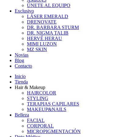
ÚNETE AL EQUIPO
Exclusivo
LÁSER EMERALD
DRENOVATE
DR. BARBARA STURM
DR. NIGMA TALIB
HERVÉ HERAU
MIMI LUZON
MZ SKIN
Novias
Blog
Contacto
Inicio
Tienda
Hair & Makeup
HAIRCOLOR
STYLING
TERAPIAS CAPILARES
MAKEUP&NAILS
Belleza
FACIAL
CORPORAL
MICROPIGMENTACIÓN
Dpto Médico