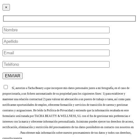
×
Sí, autorizo a Tacha Beauty a que incorpore mis datos personales junto a mi fotografía, en el caso de
proporcionarla, a un fichero automatizado de su propiedad para los siguientes fines: 1) para establecer y
mantener una relación contractual 2) para valorar mi adecuación a un puesto de trabajo o tarea, así como para
notificarme oportunidades de empleo, ofrecerme formación y servicios de transición de carrera y gestionar
contratos y asignaciones. He leído la Política de Privacidad y entiendo que la información recabada en este
formulario será tratada por TACHA BEAUTY & WELLNESS, S.L con el fin de gestionar mis preferencias e
intereses con la marca y ofrecerme información personalizada. Asimismo puedes ejercer tus derechos de acceso,
rectificación, eliminación y restricción del procesamiento de tus datos poniéndote en contacto con nosotros en
info@tacha.es
. Para obtener más información sobre nuestro procesamiento de tus datos y todos sus derechos,
consulta nuestra
Política de privacidad
.