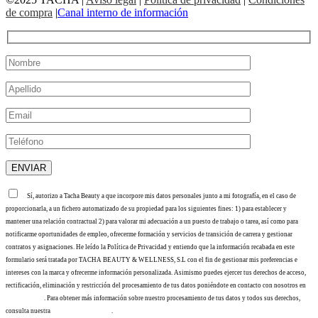
de compra
|
Canal interno de información
Sí, autorizo a Tacha Beauty a que incorpore mis datos personales junto a mi fotografía, en el caso de
proporcionarla, a un fichero automatizado de su propiedad para los siguientes fines: 1) para establecer y
mantener una relación contractual 2) para valorar mi adecuación a un puesto de trabajo o tarea, así como para
notificarme oportunidades de empleo, ofrecerme formación y servicios de transición de carrera y gestionar
contratos y asignaciones. He leído la Política de Privacidad y entiendo que la información recabada en este
formulario será tratada por TACHA BEAUTY & WELLNESS, S.L con el fin de gestionar mis preferencias e
intereses con la marca y ofrecerme información personalizada. Asimismo puedes ejercer tus derechos de acceso,
rectificación, eliminación y restricción del procesamiento de tus datos poniéndote en contacto con nosotros en
info@tacha.es
. Para obtener más información sobre nuestro procesamiento de tus datos y todos sus derechos,
consulta nuestra
Política de privacidad
.