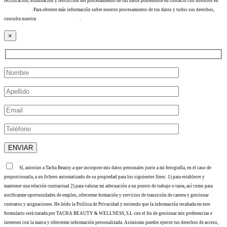
rectificación, eliminación y restricción del procesamiento de tus datos poniéndote en contacto con nosotros en
info@tacha.es
. Para obtener más información sobre nuestro procesamiento de tus datos y todos sus derechos,
consulta nuestra
Política de privacidad
.
×
Sí, autorizo a Tacha Beauty a que incorpore mis datos personales junto a mi fotografía, en el caso de
proporcionarla, a un fichero automatizado de su propiedad para los siguientes fines: 1) para establecer y
mantener una relación contractual 2) para valorar mi adecuación a un puesto de trabajo o tarea, así como para
notificarme oportunidades de empleo, ofrecerme formación y servicios de transición de carrera y gestionar
contratos y asignaciones. He leído la Política de Privacidad y entiendo que la información recabada en este
formulario será tratada por TACHA BEAUTY & WELLNESS, S.L con el fin de gestionar mis preferencias e
intereses con la marca y ofrecerme información personalizada. Asimismo puedes ejercer tus derechos de acceso,