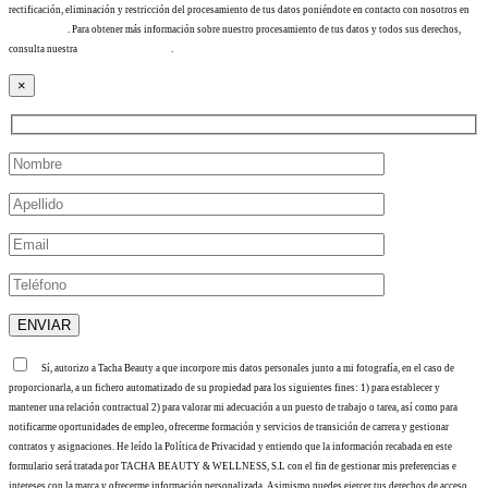
rectificación, eliminación y restricción del procesamiento de tus datos poniéndote en contacto con nosotros en
info@tacha.es
. Para obtener más información sobre nuestro procesamiento de tus datos y todos sus derechos,
consulta nuestra
Política de privacidad
.
×
Sí, autorizo a Tacha Beauty a que incorpore mis datos personales junto a mi fotografía, en el caso de
proporcionarla, a un fichero automatizado de su propiedad para los siguientes fines: 1) para establecer y
mantener una relación contractual 2) para valorar mi adecuación a un puesto de trabajo o tarea, así como para
notificarme oportunidades de empleo, ofrecerme formación y servicios de transición de carrera y gestionar
contratos y asignaciones. He leído la Política de Privacidad y entiendo que la información recabada en este
formulario será tratada por TACHA BEAUTY & WELLNESS, S.L con el fin de gestionar mis preferencias e
intereses con la marca y ofrecerme información personalizada. Asimismo puedes ejercer tus derechos de acceso,