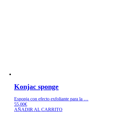
Konjac sponge
Esponja con efecto exfoliante para la …
55,00
€
AÑADIR AL CARRITO