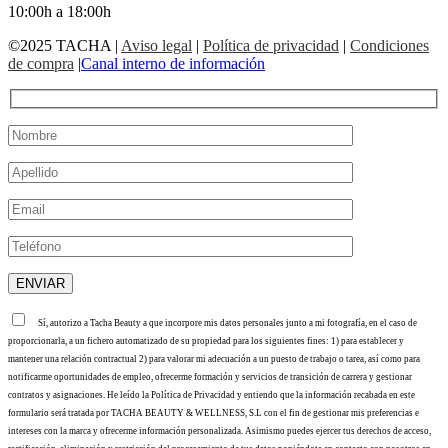
10:00h a 18:00h
©2025 TACHA
|
Aviso legal
|
Política de privacidad
|
Condiciones
de compra
|
Canal interno de información
Sí, autorizo a Tacha Beauty a que incorpore mis datos personales junto a mi fotografía, en el caso de
proporcionarla, a un fichero automatizado de su propiedad para los siguientes fines: 1) para establecer y
mantener una relación contractual 2) para valorar mi adecuación a un puesto de trabajo o tarea, así como para
notificarme oportunidades de empleo, ofrecerme formación y servicios de transición de carrera y gestionar
contratos y asignaciones. He leído la Política de Privacidad y entiendo que la información recabada en este
formulario será tratada por TACHA BEAUTY & WELLNESS, S.L con el fin de gestionar mis preferencias e
intereses con la marca y ofrecerme información personalizada. Asimismo puedes ejercer tus derechos de acceso,