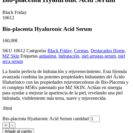
Black Friday
10612
Bio-placenta Hyaluronic Acid Serum
160,00
€
SKU
10612
Categorías
Black Friday
,
Cremas
,
Destacados Home
,
MZ Skin
Etiquetas
antiaging
,
hidratación
,
piel arrugas serum
,
piel
seca serum
La fusión perfecta de hidratación y rejuvenecimiento. Esta fórmula
avanzada combina las potentes propiedades hidratantes del Ácido
Hialurónico con las propiedades rejuvenecedoras de Bio-Placenta y
el complejo M5Rx patentado por MZ SKIN. Actúan en sinergia
para ayudar a mejorar la apariencia de la piel, revelando una piel
hidratada, visiblemente más tersa, suave y rejuvenecida.
30ml
Bio-placenta Hyaluronic Acid Serum cantidad
+
-
Añadir al carrito