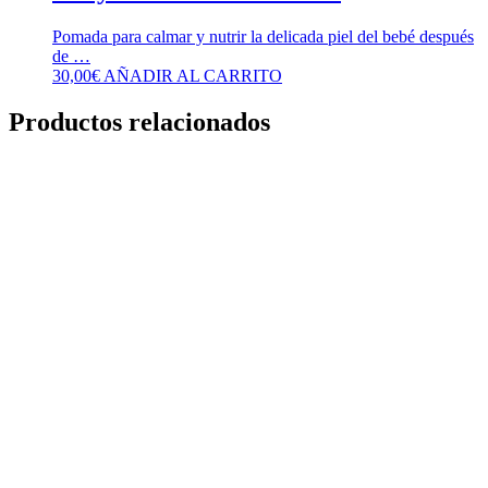
Pomada para calmar y nutrir la delicada piel del bebé después
de …
30,00
€
AÑADIR AL CARRITO
Productos relacionados