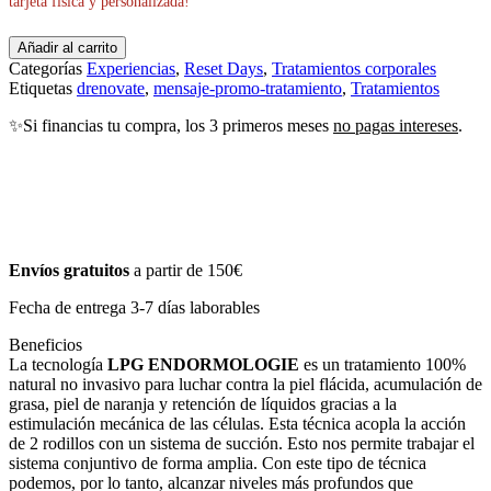
tarjeta física y personalizada!
Añadir al carrito
Categorías
Experiencias
,
Reset Days
,
Tratamientos corporales
Etiquetas
drenovate
,
mensaje-promo-tratamiento
,
Tratamientos
✨Si financias tu compra, los 3 primeros meses
no pagas intereses
.
Envíos gratuitos
a partir de 150€
Fecha de entrega 3-7 días laborables
Beneficios
La tecnología
LPG ENDORMOLOGIE
es un tratamiento 100%
natural no invasivo para luchar contra la piel flácida, acumulación de
grasa, piel de naranja y retención de líquidos gracias a la
estimulación mecánica de las células. Esta técnica acopla la acción
de 2 rodillos con un sistema de succión. Esto nos permite trabajar el
sistema conjuntivo de forma amplia. Con este tipo de técnica
podemos, por lo tanto, alcanzar niveles más profundos que