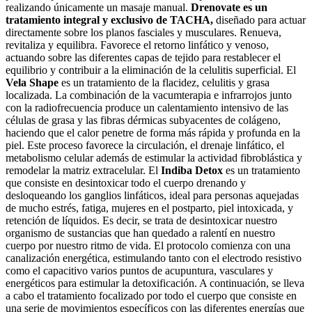
realizando únicamente un masaje manual.
Drenovate
es un
tratamiento integral y exclusivo de TACHA,
diseñado para actuar
directamente sobre los planos fasciales y musculares. Renueva,
revitaliza y equilibra. Favorece el retorno linfático y venoso,
actuando sobre las diferentes capas de tejido para restablecer el
equilibrio y contribuir a la eliminación de la celulitis superficial. El
Vela Shape
es un tratamiento de la flacidez, celulitis y grasa
localizada. La combinación de la vacumterapia e infrarrojos junto
con la radiofrecuencia produce un calentamiento intensivo de las
células de grasa y las fibras dérmicas subyacentes de colágeno,
haciendo que el calor penetre de forma más rápida y profunda en la
piel. Este proceso favorece la circulación, el drenaje linfático, el
metabolismo celular además de estimular la actividad fibroblástica y
remodelar la matriz extracelular. El
Indiba Detox
es un tratamiento
que consiste en desintoxicar todo el cuerpo drenando y
desloqueando los ganglios linfáticos, ideal para personas aquejadas
de mucho estrés, fatiga, mujeres en el postparto, piel intoxicada, y
retención de líquidos. Es decir, se trata de desintoxicar nuestro
organismo de sustancias que han quedado a ralentí en nuestro
cuerpo por nuestro ritmo de vida. El protocolo comienza con una
canalización energética, estimulando tanto con el electrodo resistivo
como el capacitivo varios puntos de acupuntura, vasculares y
energéticos para estimular la detoxificación. A continuación, se lleva
a cabo el tratamiento focalizado por todo el cuerpo que consiste en
una serie de movimientos específicos con las diferentes energías que