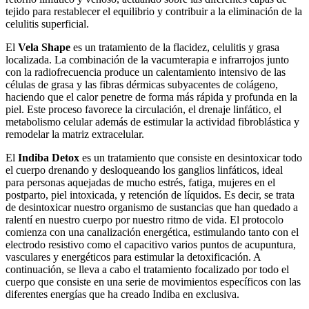
tejido para restablecer el equilibrio y contribuir a la eliminación de la
celulitis superficial.
El
Vela Shape
es un tratamiento de la flacidez, celulitis y grasa
localizada. La combinación de la vacumterapia e infrarrojos junto
con la radiofrecuencia produce un calentamiento intensivo de las
células de grasa y las fibras dérmicas subyacentes de colágeno,
haciendo que el calor penetre de forma más rápida y profunda en la
piel. Este proceso favorece la circulación, el drenaje linfático, el
metabolismo celular además de estimular la actividad fibroblástica y
remodelar la matriz extracelular.
El
Indiba Detox
es un tratamiento que consiste en desintoxicar todo
el cuerpo drenando y desloqueando los ganglios linfáticos, ideal
para personas aquejadas de mucho estrés, fatiga, mujeres en el
postparto, piel intoxicada, y retención de líquidos. Es decir, se trata
de desintoxicar nuestro organismo de sustancias que han quedado a
ralentí en nuestro cuerpo por nuestro ritmo de vida. El protocolo
comienza con una canalización energética, estimulando tanto con el
electrodo resistivo como el capacitivo varios puntos de acupuntura,
vasculares y energéticos para estimular la detoxificación. A
continuación, se lleva a cabo el tratamiento focalizado por todo el
cuerpo que consiste en una serie de movimientos específicos con las
diferentes energías que ha creado Indiba en exclusiva.