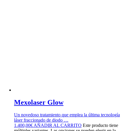
Mexolaser Glow
Un novedoso tratamiento que emplea la última tecnología
láser fraccionado de diodo …
1.400,00
€
AÑADIR AL CARRITO
Este producto tiene
múltiples variantes. Las opciones se pueden elegir en la