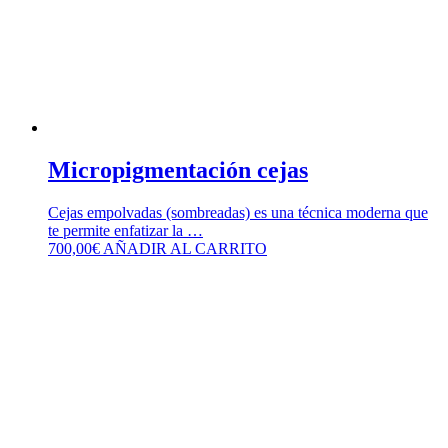
Micropigmentación cejas
Cejas empolvadas (sombreadas) es una técnica moderna que
te permite enfatizar la …
700,00
€
AÑADIR AL CARRITO