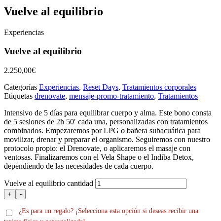
Vuelve al equilibrio
Experiencias
Vuelve al equilibrio
2.250,00
€
Categorías
Experiencias
,
Reset Days
,
Tratamientos corporales
Etiquetas
drenovate
,
mensaje-promo-tratamiento
,
Tratamientos
Intensivo de 5 días para equilibrar cuerpo y alma. Este bono consta
de 5 sesiones de 2h 50′ cada una, personalizadas con tratamientos
combinados. Empezaremos por LPG o bañera subacuática para
movilizar, drenar y preparar el organismo. Seguiremos con nuestro
protocolo propio: el Drenovate, o aplicaremos el masaje con
ventosas. Finalizaremos con el Vela Shape o el Indiba Detox,
dependiendo de las necesidades de cada cuerpo.
Vuelve al equilibrio cantidad
+
-
¿Es para un regalo? ¡Selecciona esta opción si deseas recibir una