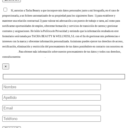
Sí, autorizo a Tacha Beauty a que incorpore mis datos personales junto a mi fotografía, en el caso de
proporcionarla, a un fichero automatizado de su propiedad para los siguientes fines: 1) para establecer y
mantener una relación contractual 2) para valorar mi adecuación a un puesto de trabajo o tarea, así como para
notificarme oportunidades de empleo, ofrecerme formación y servicios de transición de carrera y gestionar
contratos y asignaciones. He leído la Política de Privacidad y entiendo que la información recabada en este
formulario será tratada por TACHA BEAUTY & WELLNESS, S.L con el fin de gestionar mis preferencias e
intereses con la marca y ofrecerme información personalizada. Asimismo puedes ejercer tus derechos de acceso,
rectificación, eliminación y restricción del procesamiento de tus datos poniéndote en contacto con nosotros en
info@tacha.es
. Para obtener más información sobre nuestro procesamiento de tus datos y todos sus derechos,
consulta nuestra
Política de privacidad
.
×