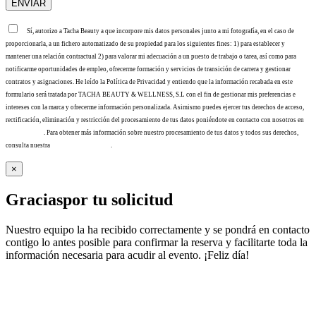
Sí, autorizo a Tacha Beauty a que incorpore mis datos personales junto a mi fotografía, en el caso de
proporcionarla, a un fichero automatizado de su propiedad para los siguientes fines: 1) para establecer y
mantener una relación contractual 2) para valorar mi adecuación a un puesto de trabajo o tarea, así como para
notificarme oportunidades de empleo, ofrecerme formación y servicios de transición de carrera y gestionar
contratos y asignaciones. He leído la Política de Privacidad y entiendo que la información recabada en este
formulario será tratada por TACHA BEAUTY & WELLNESS, S.L con el fin de gestionar mis preferencias e
intereses con la marca y ofrecerme información personalizada. Asimismo puedes ejercer tus derechos de acceso,
rectificación, eliminación y restricción del procesamiento de tus datos poniéndote en contacto con nosotros en
info@tacha.es
. Para obtener más información sobre nuestro procesamiento de tus datos y todos sus derechos,
consulta nuestra
Política de privacidad
.
×
Gracias
por tu solicitud
Nuestro equipo la ha recibido correctamente y se pondrá en contacto
contigo lo antes posible para confirmar la reserva y facilitarte toda la
información necesaria para acudir al evento. ¡Feliz día!