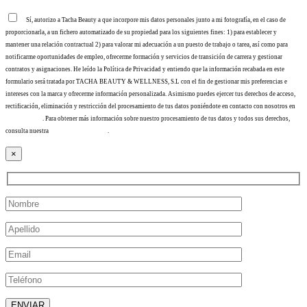
Sí, autorizo a Tacha Beauty a que incorpore mis datos personales junto a mi fotografía, en el caso de
proporcionarla, a un fichero automatizado de su propiedad para los siguientes fines: 1) para establecer y
mantener una relación contractual 2) para valorar mi adecuación a un puesto de trabajo o tarea, así como para
notificarme oportunidades de empleo, ofrecerme formación y servicios de transición de carrera y gestionar
contratos y asignaciones. He leído la Política de Privacidad y entiendo que la información recabada en este
formulario será tratada por TACHA BEAUTY & WELLNESS, S.L con el fin de gestionar mis preferencias e
intereses con la marca y ofrecerme información personalizada. Asimismo puedes ejercer tus derechos de acceso,
rectificación, eliminación y restricción del procesamiento de tus datos poniéndote en contacto con nosotros en
info@tacha.es
. Para obtener más información sobre nuestro procesamiento de tus datos y todos sus derechos,
consulta nuestra
Política de privacidad
.
×