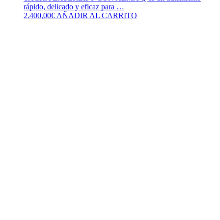
rápido, delicado y eficaz para …
2.400,00
€
AÑADIR AL CARRITO