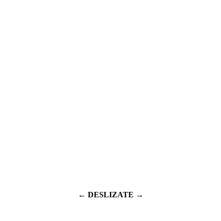
← DESLIZATE →