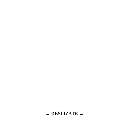
← DESLIZATE →