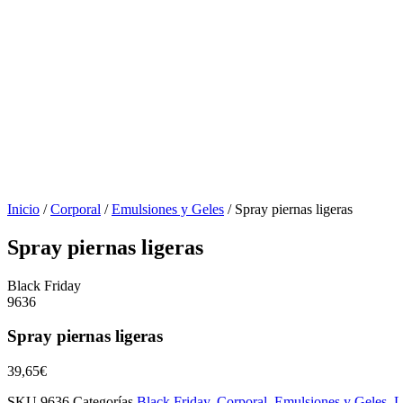
Inicio
/
Corporal
/
Emulsiones y Geles
/ Spray piernas ligeras
Spray piernas ligeras
Black Friday
9636
Spray piernas ligeras
39,65
€
SKU
9636
Categorías
Black Friday
,
Corporal
,
Emulsiones y Geles
,