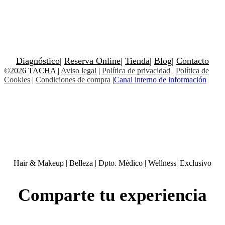
Diagnóstico
|
Reserva Online
|
Tienda
|
Blog
|
Contacto
©2026 TACHA
|
Aviso legal
|
Política de privacidad
|
Política de
Cookies
|
Condiciones de compra
|
Canal interno de información
Hair & Makeup
|
Belleza
|
Dpto. Médico
|
Wellness
|
Exclusivo
Comparte tu experiencia