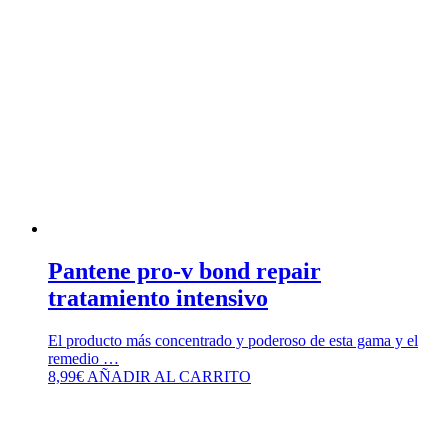
Pantene pro-v bond repair
tratamiento intensivo
El producto más concentrado y poderoso de esta gama y el
remedio …
8,99
€
AÑADIR AL CARRITO