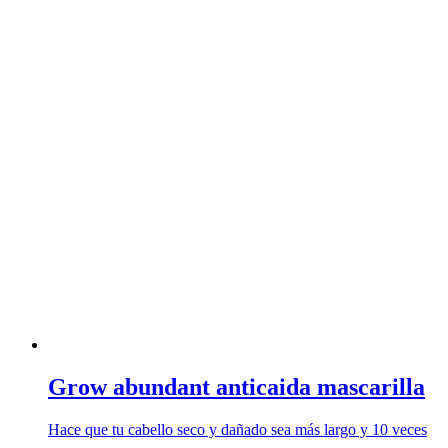
Grow abundant anticaida mascarilla
Hace que tu cabello seco y dañado sea más largo y 10 veces
…