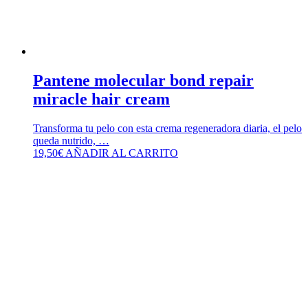
Pantene molecular bond repair
miracle hair cream
Transforma tu pelo con esta crema regeneradora diaria, el pelo
queda nutrido, …
19,50
€
AÑADIR AL CARRITO