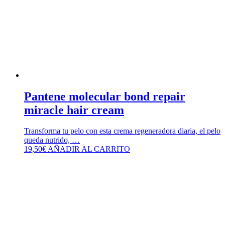
Pantene molecular bond repair
miracle hair cream
Transforma tu pelo con esta crema regeneradora diaria, el pelo
queda nutrido, …
19,50
€
AÑADIR AL CARRITO