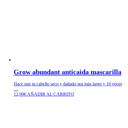
Grow abundant anticaida mascarilla
Hace que tu cabello seco y dañado sea más largo y 10 veces
…
12,99
€
AÑADIR AL CARRITO