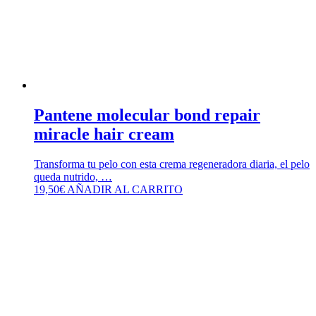
Pantene molecular bond repair
miracle hair cream
Transforma tu pelo con esta crema regeneradora diaria, el pelo
queda nutrido, …
19,50
€
AÑADIR AL CARRITO