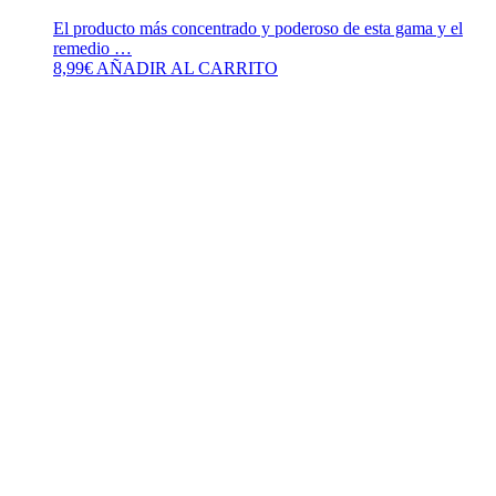
El producto más concentrado y poderoso de esta gama y el
remedio …
8,99
€
AÑADIR AL CARRITO