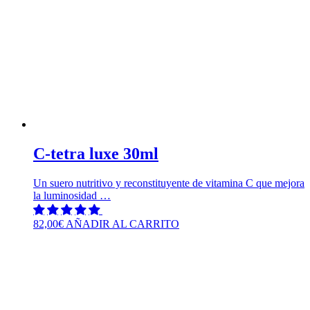
C-tetra luxe 30ml
Un suero nutritivo y reconstituyente de vitamina C que mejora
la luminosidad …
82,00
€
AÑADIR AL CARRITO