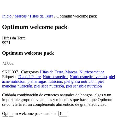
Inicio
/
Marcas
/
Hifas da Terra
/ Optimum welcome pack
Optimum welcome pack
Hifas da Terra
9971
Optimum welcome pack
72,00
€
SKU
9971
Categorías
Hifas da Terra
,
Marcas
,
Nutricosmética
Etiquetas
Día del Padre
,
Nutricosmética
,
Nutricosmética verano
,
piel
acné nutrición
,
piel arrugas nutrición
,
piel grasa nutrición
,
piel
manchas nutrición
,
piel seca nutrición
,
piel sensible nutrición
Cuidada combinación de extractos naturales de hongos, algas y un
importante grupo de vitaminas y minerales que hacen que Optimun
se convierta en un complemento alimenticio de gran efectividad.
Optimum welcome pack cantidad