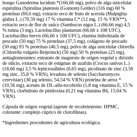
hongo Ganoderma lucidum *(166,66 mg), polvo de alga unicelular
espirulina (Spirulina platensis (Gomont) Geitler) (116 mg) 60 %
proteínas (69,6 mg), extracto seco de fruto de acerola (Malpighia
glabra L.) (70,59 mg) 17 % vitamina C* (12 mg, 15 % VRN**),
extracto seco de flor de saúco (Sambucus nigra L.) (66,66 mg) 4,5
% rutina (3 mg), Lactobacillus plantarum (66,66 x 108 UFC),
Lactobacillus brevis (66,66 x 108 UFC), elastina hidrolizada de
pescado (50 mg) 75 % proteínas (37,5 mg), colágeno de pescado
(50 mg) 93 % proteínas (46,5 mg), polvo de alga unicelular chlorella
(Chlorella vulgaris Beijerinck) (50 mg) 50 % proteínas (25 mg),
antiaglomerantes: estearato de magnesio de origen vegetal y dióxido
de silicio, extracto seco de estigmas de azafrán (Crocus sativus L.)
(18,66 mg) 3,5 % lepticrosálidos (0,65 mg), picolinato de zinc (3,58
mg zinc, 35,8 % VRN), levadura de selenio (Saccharomyces
cerevisiae) (30 µg selenio, 54,54 % VRN) proteína de arroz *
(10,56 mg), acetato de DL-alfa-tocoferilo (1,8 mg vitamina E, 15 %
VRN), clorhidrato de piridoxina (0,21 mg vitamina B6, 15,04 %
VRN).
Cápsula de origen vegetal (agente de recubrimiento: HPMC,
colorante: complejo cúprico de clorofilinas).
*Ingredientes procedentes de agricultura ecológica.