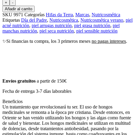
+
-
Añadir al carrito
SKU
9971
Categorías
Hifas da Terra
,
Marcas
,
Nutricosmética
Etiquetas
Día del Padre
,
Nutricosmética
,
Nutricosmética verano
,
piel
acné nutrición
,
piel arrugas nutrición
,
piel grasa nutrición
,
piel
manchas nutrición
,
piel seca nutrición
,
piel sensible nutrición
✨Si financias tu compra, los 3 primeros meses
no pagas intereses
.
Envíos gratuitos
a partir de 150€
Fecha de entrega 3-7 días laborables
Beneficios
Un tratamiento que revolucionará tu ser. El uso de hongos
medicinales se remonta a la época pre cristiana. Desde entonces, en
Oriente se han venido utilizando los hongos y las algas como fuente
de salud y bienestar. Los hongos medicinales se utilizan en multitud
de dolencias, desde tratamientos antiobesidad, pasando por la
estimulación del sistema inmune, hasta como coadyuvantes en los