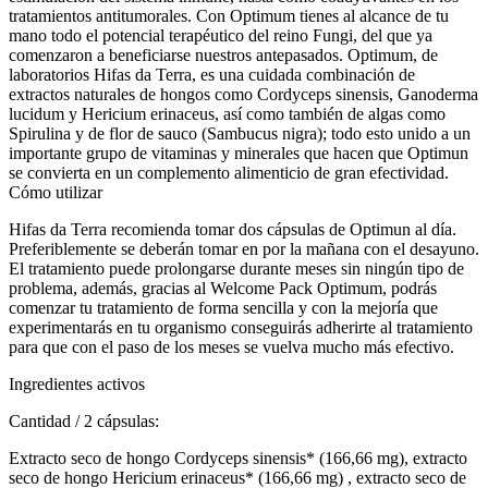
tratamientos antitumorales. Con Optimum tienes al alcance de tu
mano todo el potencial terapéutico del reino Fungi, del que ya
comenzaron a beneficiarse nuestros antepasados. Optimum, de
laboratorios Hifas da Terra, es una cuidada combinación de
extractos naturales de hongos como Cordyceps sinensis, Ganoderma
lucidum y Hericium erinaceus, así como también de algas como
Spirulina y de flor de sauco (Sambucus nigra); todo esto unido a un
importante grupo de vitaminas y minerales que hacen que Optimun
se convierta en un complemento alimenticio de gran efectividad.
Cómo utilizar
Hifas da Terra recomienda tomar dos cápsulas de Optimun al día.
Preferiblemente se deberán tomar en por la mañana con el desayuno.
El tratamiento puede prolongarse durante meses sin ningún tipo de
problema, además, gracias al Welcome Pack Optimum, podrás
comenzar tu tratamiento de forma sencilla y con la mejoría que
experimentarás en tu organismo conseguirás adherirte al tratamiento
para que con el paso de los meses se vuelva mucho más efectivo.
Ingredientes activos
Cantidad / 2 cápsulas:
Extracto seco de hongo Cordyceps sinensis* (166,66 mg), extracto
seco de hongo Hericium erinaceus* (166,66 mg) , extracto seco de