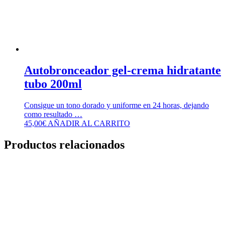
Autobronceador gel-crema hidratante
tubo 200ml
Consigue un tono dorado y uniforme en 24 horas, dejando
como resultado …
45,00
€
AÑADIR AL CARRITO
Productos relacionados