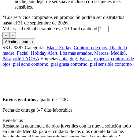
noche, sin dejar de ser suave incluso con las pieles más
sensibles.
*Los servicios comprados en promoción podrán ser disfrutados
hasta el 31 de septiembre de 2026.
Md crystal retinal ceramide eye 10 15ml cantidad
+
-
Añadir al carrito
SKU
9887
Categorías
Black Friday
,
Contorno de ojos
,
Día de la
madre
,
Facial
,
Holiday Alert
,
Los más amados
,
Marcas
,
Medik8
,
Pasaporte TACHA
Etiquetas
antiaging
,
Bolsas y ojeras
,
contorno de
ojos
,
piel acné contorno
,
piel grasa contorno
,
piel sensible contorno
Envíos gratuitos
a partir de 150€
Fecha de entrega 3-7 días laborables
Beneficios
Restaura la apariencia de ojos juveniles con la nueva solución todo
en uno de Medik8 para el cuidado de los ojos durante la noche.
Inspirado en el innovador original suero facial con vitamina A,