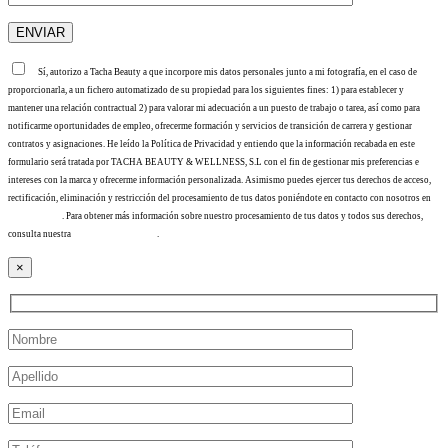
Sí, autorizo a Tacha Beauty a que incorpore mis datos personales junto a mi fotografía, en el caso de
proporcionarla, a un fichero automatizado de su propiedad para los siguientes fines: 1) para establecer y
mantener una relación contractual 2) para valorar mi adecuación a un puesto de trabajo o tarea, así como para
notificarme oportunidades de empleo, ofrecerme formación y servicios de transición de carrera y gestionar
contratos y asignaciones. He leído la Política de Privacidad y entiendo que la información recabada en este
formulario será tratada por TACHA BEAUTY & WELLNESS, S.L con el fin de gestionar mis preferencias e
intereses con la marca y ofrecerme información personalizada. Asimismo puedes ejercer tus derechos de acceso,
rectificación, eliminación y restricción del procesamiento de tus datos poniéndote en contacto con nosotros en
info@tacha.es
. Para obtener más información sobre nuestro procesamiento de tus datos y todos sus derechos,
consulta nuestra
Política de privacidad
.
×