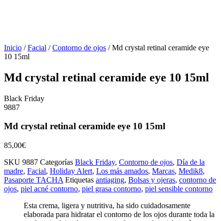
Inicio
/
Facial
/
Contorno de ojos
/ Md crystal retinal ceramide eye
10 15ml
Md crystal retinal ceramide eye 10 15ml
Black Friday
9887
Md crystal retinal ceramide eye 10 15ml
85,00
€
SKU
9887
Categorías
Black Friday
,
Contorno de ojos
,
Día de la
madre
,
Facial
,
Holiday Alert
,
Los más amados
,
Marcas
,
Medik8
,
Pasaporte TACHA
Etiquetas
antiaging
,
Bolsas y ojeras
,
contorno de
ojos
,
piel acné contorno
,
piel grasa contorno
,
piel sensible contorno
Esta crema, ligera y nutritiva, ha sido cuidadosamente
elaborada para hidratar el contorno de los ojos durante toda la