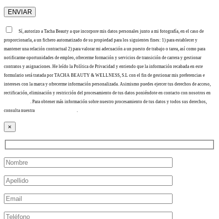
Sí, autorizo a Tacha Beauty a que incorpore mis datos personales junto a mi fotografía, en el caso de
proporcionarla, a un fichero automatizado de su propiedad para los siguientes fines: 1) para establecer y
mantener una relación contractual 2) para valorar mi adecuación a un puesto de trabajo o tarea, así como para
notificarme oportunidades de empleo, ofrecerme formación y servicios de transición de carrera y gestionar
contratos y asignaciones. He leído la Política de Privacidad y entiendo que la información recabada en este
formulario será tratada por TACHA BEAUTY & WELLNESS, S.L con el fin de gestionar mis preferencias e
intereses con la marca y ofrecerme información personalizada. Asimismo puedes ejercer tus derechos de acceso,
rectificación, eliminación y restricción del procesamiento de tus datos poniéndote en contacto con nosotros en
info@tacha.es
. Para obtener más información sobre nuestro procesamiento de tus datos y todos sus derechos,
consulta nuestra
Política de privacidad
.
×