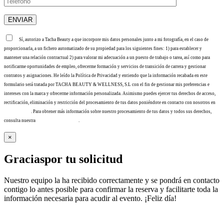
Sí, autorizo a Tacha Beauty a que incorpore mis datos personales junto a mi fotografía, en el caso de
proporcionarla, a un fichero automatizado de su propiedad para los siguientes fines: 1) para establecer y
mantener una relación contractual 2) para valorar mi adecuación a un puesto de trabajo o tarea, así como para
notificarme oportunidades de empleo, ofrecerme formación y servicios de transición de carrera y gestionar
contratos y asignaciones. He leído la Política de Privacidad y entiendo que la información recabada en este
formulario será tratada por TACHA BEAUTY & WELLNESS, S.L con el fin de gestionar mis preferencias e
intereses con la marca y ofrecerme información personalizada. Asimismo puedes ejercer tus derechos de acceso,
rectificación, eliminación y restricción del procesamiento de tus datos poniéndote en contacto con nosotros en
info@tacha.es
. Para obtener más información sobre nuestro procesamiento de tus datos y todos sus derechos,
consulta nuestra
Política de privacidad
.
×
Gracias
por tu solicitud
Nuestro equipo la ha recibido correctamente y se pondrá en contacto
contigo lo antes posible para confirmar la reserva y facilitarte toda la
información necesaria para acudir al evento. ¡Feliz día!