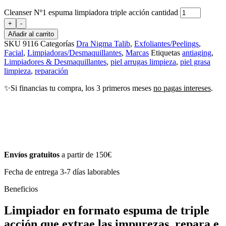
Cleanser Nº1 espuma limpiadora triple acción cantidad
+
-
Añadir al carrito
SKU
9116
Categorías
Dra Nigma Talib
,
Exfoliantes/Peelings
,
Facial
,
Limpiadoras/Desmaquillantes
,
Marcas
Etiquetas
antiaging
,
Limpiadores & Desmaquillantes
,
piel arrugas limpieza
,
piel grasa
limpieza
,
reparación
✨Si financias tu compra, los 3 primeros meses
no pagas intereses
.
Envíos gratuitos
a partir de 150€
Fecha de entrega 3-7 días laborables
Beneficios
Limpiador en formato espuma de triple
acción que extrae las impurezas, repara e