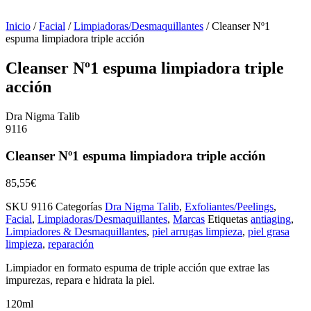
Inicio
/
Facial
/
Limpiadoras/Desmaquillantes
/ Cleanser Nº1
espuma limpiadora triple acción
Cleanser Nº1 espuma limpiadora triple
acción
Dra Nigma Talib
9116
Cleanser Nº1 espuma limpiadora triple acción
85,55
€
SKU
9116
Categorías
Dra Nigma Talib
,
Exfoliantes/Peelings
,
Facial
,
Limpiadoras/Desmaquillantes
,
Marcas
Etiquetas
antiaging
,
Limpiadores & Desmaquillantes
,
piel arrugas limpieza
,
piel grasa
limpieza
,
reparación
Limpiador en formato espuma de triple acción que extrae las
impurezas, repara e hidrata la piel.
120ml