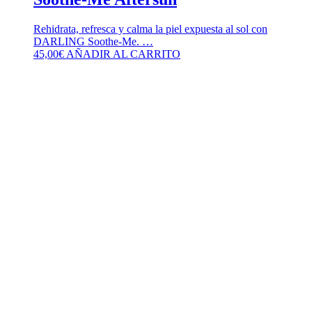
Rehidrata, refresca y calma la piel expuesta al sol con
DARLING Soothe-Me. …
45,00
€
AÑADIR AL CARRITO