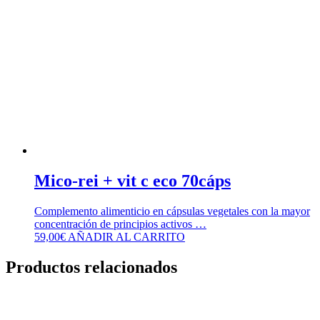
Mico-rei + vit c eco 70cáps
Complemento alimenticio en cápsulas vegetales con la mayor
concentración de principios activos …
59,00
€
AÑADIR AL CARRITO
Productos relacionados