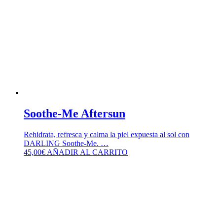
Soothe-Me Aftersun
Rehidrata, refresca y calma la piel expuesta al sol con
DARLING Soothe-Me. …
45,00
€
AÑADIR AL CARRITO