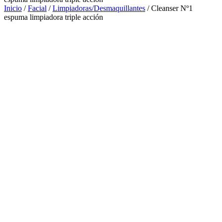
Inicio
/
Facial
/
Limpiadoras/Desmaquillantes
/ Cleanser Nº1
espuma limpiadora triple acción