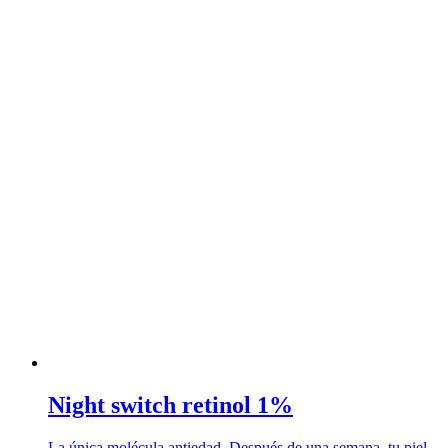
Night switch retinol 1%
La única molécula antiedad. Después de una semana, tu piel