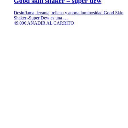
Good skin shaker – super dew
Desinflama, levanta, rellena y aporta luminosidad.Good Skin
Shaker -Super Dew es una …
49,00
€
AÑADIR AL CARRITO