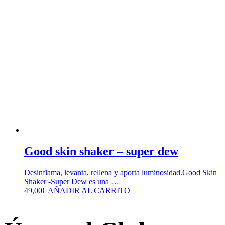
Good skin shaker – super dew
Desinflama, levanta, rellena y aporta luminosidad.Good Skin
Shaker -Super Dew es una …
49,00
€
AÑADIR AL CARRITO