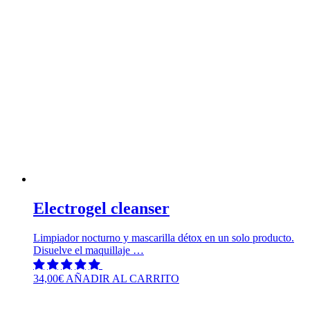
Electrogel cleanser
Limpiador nocturno y mascarilla détox en un solo producto.
Disuelve el maquillaje …
34,00
€
AÑADIR AL CARRITO