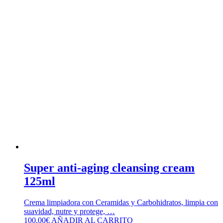
Super anti-aging cleansing cream
125ml
Crema limpiadora con Ceramidas y Carbohidratos, limpia con
suavidad, nutre y protege, …
100,00
€
AÑADIR AL CARRITO