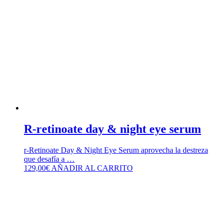
R-retinoate day & night eye serum
r-Retinoate Day & Night Eye Serum aprovecha la destreza
que desafía a …
129,00
€
AÑADIR AL CARRITO