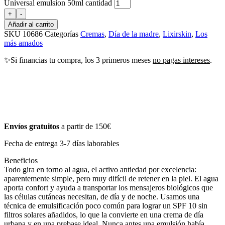
Universal emulsion 50ml cantidad
+
-
Añadir al carrito
SKU
10686
Categorías
Cremas
,
Día de la madre
,
Lixirskin
,
Los
más amados
✨Si financias tu compra, los 3 primeros meses
no pagas intereses
.
Envíos gratuitos
a partir de 150€
Fecha de entrega 3-7 días laborables
Beneficios
Todo gira en torno al agua, el activo antiedad por excelencia:
aparentemente simple, pero muy difícil de retener en la piel. El agua
aporta confort y ayuda a transportar los mensajeros biológicos que
las células cutáneas necesitan, de día y de noche. Usamos una
técnica de emulsificación poco común para lograr un SPF 10 sin
filtros solares añadidos, lo que la convierte en una crema de día
urbana y en una prebase ideal. Nunca antes una emulsión había