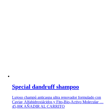
Special dandruff shampoo
Lujoso champú anticaspa ultra renovador formulado con
Caviar, Alfahidroxiácidos y Fito-Bio-Activo Molecular …
45,00
€
AÑADIR AL CARRITO