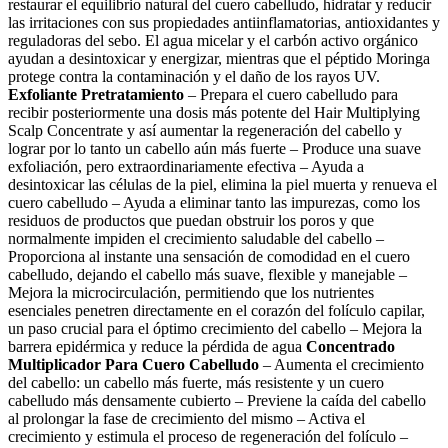
restaurar el equilibrio natural del cuero cabelludo, hidratar y reducir
las irritaciones con sus propiedades antiinflamatorias, antioxidantes y
reguladoras del sebo. El agua micelar y el carbón activo orgánico
ayudan a desintoxicar y energizar, mientras que el péptido Moringa
protege contra la contaminación y el daño de los rayos UV.
Exfoliante Pretratamiento
– Prepara el cuero cabelludo para
recibir posteriormente una dosis más potente del Hair Multiplying
Scalp Concentrate y así aumentar la regeneración del cabello y
lograr por lo tanto un cabello aún más fuerte – Produce una suave
exfoliación, pero extraordinariamente efectiva – Ayuda a
desintoxicar las células de la piel, elimina la piel muerta y renueva el
cuero cabelludo – Ayuda a eliminar tanto las impurezas, como los
residuos de productos que puedan obstruir los poros y que
normalmente impiden el crecimiento saludable del cabello –
Proporciona al instante una sensación de comodidad en el cuero
cabelludo, dejando el cabello más suave, flexible y manejable –
Mejora la microcirculación, permitiendo que los nutrientes
esenciales penetren directamente en el corazón del folículo capilar,
un paso crucial para el óptimo crecimiento del cabello – Mejora la
barrera epidérmica y reduce la pérdida de agua
Concentrado
Multiplicador Para Cuero Cabelludo
– Aumenta el crecimiento
del cabello: un cabello más fuerte, más resistente y un cuero
cabelludo más densamente cubierto – Previene la caída del cabello
al prolongar la fase de crecimiento del mismo – Activa el
crecimiento y estimula el proceso de regeneración del folículo –