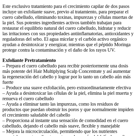
Este exclusivo tratamiento para el crecimiento capilar de dos pasos
incluye un exfoliante suave, previo al tratamiento, para preparar el
cuero cabelludo, eliminando toxinas, impurezas y células muertas de
la piel. Sus potentes ingredientes activos también trabajan para
restaurar el equilibrio natural del cuero cabelludo, hidratar y reducir
las irritaciones con sus propiedades antiinflamatorias, antioxidantes y
reguladoras del sebo. El agua micelar y el carbón activo orgánico
ayudan a desintoxicar y energizar, mientras que el péptido Moringa
protege contra la contaminación y el daño de los rayos UV.
Exfoliante Pretratamiento
– Prepara el cuero cabelludo para recibir posteriormente una dosis
más potente del Hair Multiplying Scalp Concentrate y así aumentar
la regeneración del cabello y lograr por lo tanto un cabello aún más
fuerte
– Produce una suave exfoliación, pero extraordinariamente efectiva
– Ayuda a desintoxicar las células de la piel, elimina la piel muerta y
renueva el cuero cabelludo
– Ayuda a eliminar tanto las impurezas, como los residuos de
productos que puedan obstruir los poros y que normalmente impiden
el crecimiento saludable del cabello
– Proporciona al instante una sensación de comodidad en el cuero
cabelludo, dejando el cabello más suave, flexible y manejable
– Mejora la microcirculación, permitiendo que los nutrientes