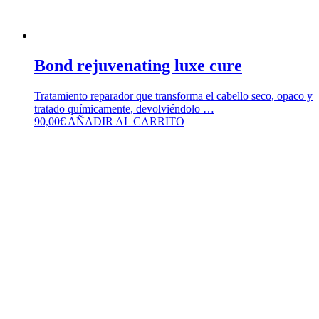
Bond rejuvenating luxe cure
Tratamiento reparador que transforma el cabello seco, opaco y
tratado químicamente, devolviéndolo …
90,00
€
AÑADIR AL CARRITO