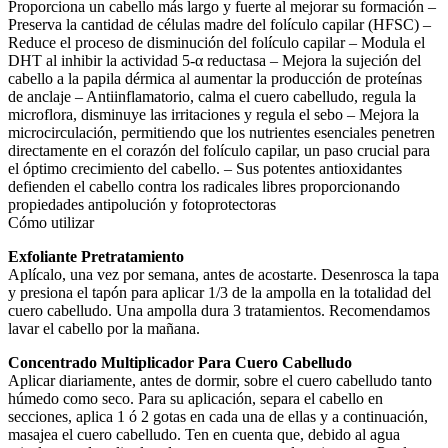
Proporciona un cabello más largo y fuerte al mejorar su formación –
Preserva la cantidad de células madre del folículo capilar (HFSC) –
Reduce el proceso de disminución del folículo capilar – Modula el
DHT al inhibir la actividad 5-α reductasa – Mejora la sujeción del
cabello a la papila dérmica al aumentar la producción de proteínas
de anclaje – Antiinflamatorio, calma el cuero cabelludo, regula la
microflora, disminuye las irritaciones y regula el sebo – Mejora la
microcirculación, permitiendo que los nutrientes esenciales penetren
directamente en el corazón del folículo capilar, un paso crucial para
el óptimo crecimiento del cabello. – Sus potentes antioxidantes
defienden el cabello contra los radicales libres proporcionando
propiedades antipolución y fotoprotectoras
Cómo utilizar
Exfoliante Pretratamiento
Aplícalo, una vez por semana, antes de acostarte. Desenrosca la tapa
y presiona el tapón para aplicar 1/3 de la ampolla en la totalidad del
cuero cabelludo. Una ampolla dura 3 tratamientos. Recomendamos
lavar el cabello por la mañana.
Concentrado Multiplicador Para Cuero Cabelludo
Aplicar diariamente, antes de dormir, sobre el cuero cabelludo tanto
húmedo como seco. Para su aplicación, separa el cabello en
secciones, aplica 1 ó 2 gotas en cada una de ellas y a continuación,
masajea el cuero cabelludo. Ten en cuenta que, debido al agua