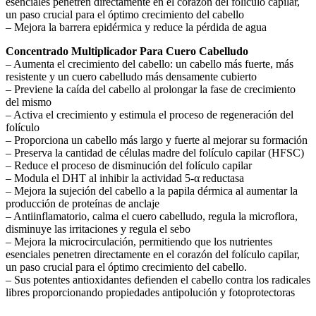
esenciales penetren directamente en el corazón del folículo capilar,
un paso crucial para el óptimo crecimiento del cabello
– Mejora la barrera epidérmica y reduce la pérdida de agua
Concentrado Multiplicador Para Cuero Cabelludo
– Aumenta el crecimiento del cabello: un cabello más fuerte, más
resistente y un cuero cabelludo más densamente cubierto
– Previene la caída del cabello al prolongar la fase de crecimiento
del mismo
– Activa el crecimiento y estimula el proceso de regeneración del
folículo
– Proporciona un cabello más largo y fuerte al mejorar su formación
– Preserva la cantidad de células madre del folículo capilar (HFSC)
– Reduce el proceso de disminución del folículo capilar
– Modula el DHT al inhibir la actividad 5-α reductasa
– Mejora la sujeción del cabello a la papila dérmica al aumentar la
producción de proteínas de anclaje
– Antiinflamatorio, calma el cuero cabelludo, regula la microflora,
disminuye las irritaciones y regula el sebo
– Mejora la microcirculación, permitiendo que los nutrientes
esenciales penetren directamente en el corazón del folículo capilar,
un paso crucial para el óptimo crecimiento del cabello.
– Sus potentes antioxidantes defienden el cabello contra los radicales
libres proporcionando propiedades antipolución y fotoprotectoras