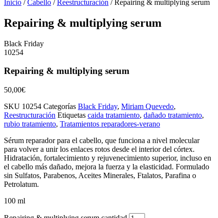
Inicio
/
Cabello
/
Reestructuración
/ Repairing & multiplying serum
Repairing & multiplying serum
Black Friday
10254
Repairing & multiplying serum
50,00
€
SKU
10254
Categorías
Black Friday
,
Miriam Quevedo
,
Reestructuración
Etiquetas
caida tratamiento
,
dañado tratamiento
,
rubio tratamiento
,
Tratamientos reparadores-verano
Sérum reparador para el cabello, que funciona a nivel molecular
para volver a unir los enlaces rotos desde el interior del córtex.
Hidratación, fortalecimiento y rejuvenecimiento superior, incluso en
el cabello más dañado, mejora la fuerza y la elasticidad. Formulado
sin Sulfatos, Parabenos, Aceites Minerales, Ftalatos, Parafina o
Petrolatum.
100 ml
Repairing & multiplying serum cantidad