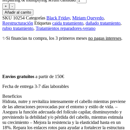
+
-
Añadir al carrito
SKU
10254
Categorías
Black Friday
,
Miriam Quevedo
,
Reestructuración
Etiquetas
caida tratamiento
,
dañado tratamiento
,
rubio tratamiento
,
Tratamientos reparadores-verano
✨Si financias tu compra, los 3 primeros meses
no pagas intereses
.
Envíos gratuitos
a partir de 150€
Fecha de entrega 3-7 días laborables
Beneficios
Hidrata, nutre y revitaliza intensamente el cabello mientras previene
de las alteraciones provocadas por el entorno y estilo de vida. –
Asegura la función adecuada del folículo capilar, disminuyendo y
previniendo la debilidad y/o pérdida del cabello, mientras estimula
su crecimiento – Mejora la resistencia y la elasticidad hasta en un
18%. Repara los enlaces rotos para ayudar a fortalecer la estructura