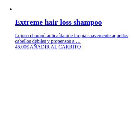
Extreme hair loss shampoo
Lujoso champú anticaída que limpia suavemente aquellos
cabellos débiles y propensos a …
45,00
€
AÑADIR AL CARRITO