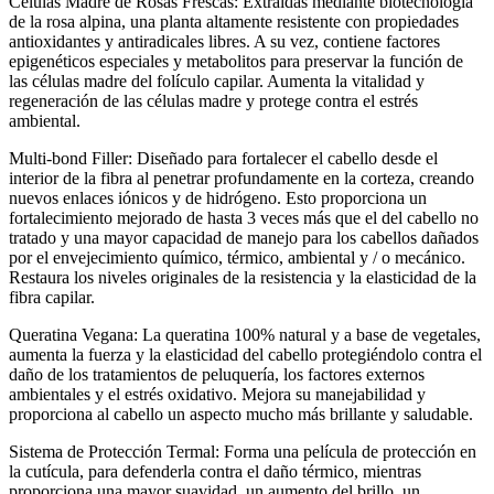
Células Madre de Rosas Frescas: Extraídas mediante biotecnología
de la rosa alpina, una planta altamente resistente con propiedades
antioxidantes y antiradicales libres. A su vez, contiene factores
epigenéticos especiales y metabolitos para preservar la función de
las células madre del folículo capilar. Aumenta la vitalidad y
regeneración de las células madre y protege contra el estrés
ambiental.
Multi-bond Filler: Diseñado para fortalecer el cabello desde el
interior de la fibra al penetrar profundamente en la corteza, creando
nuevos enlaces iónicos y de hidrógeno. Esto proporciona un
fortalecimiento mejorado de hasta 3 veces más que el del cabello no
tratado y una mayor capacidad de manejo para los cabellos dañados
por el envejecimiento químico, térmico, ambiental y / o mecánico.
Restaura los niveles originales de la resistencia y la elasticidad de la
fibra capilar.
Queratina Vegana: La queratina 100% natural y a base de vegetales,
aumenta la fuerza y la elasticidad del cabello protegiéndolo contra el
daño de los tratamientos de peluquería, los factores externos
ambientales y el estrés oxidativo. Mejora su manejabilidad y
proporciona al cabello un aspecto mucho más brillante y saludable.
Sistema de Protección Termal: Forma una película de protección en
la cutícula, para defenderla contra el daño térmico, mientras
proporciona una mayor suavidad, un aumento del brillo, un