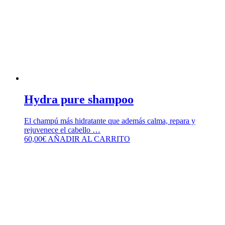
Hydra pure shampoo
El champú más hidratante que además calma, repara y
rejuvenece el cabello …
60,00
€
AÑADIR AL CARRITO