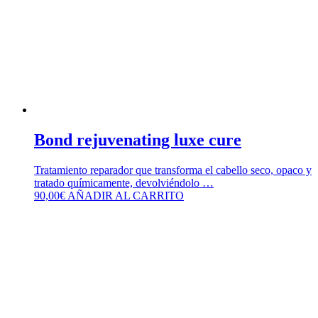
Bond rejuvenating luxe cure
Tratamiento reparador que transforma el cabello seco, opaco y
tratado químicamente, devolviéndolo …
90,00
€
AÑADIR AL CARRITO