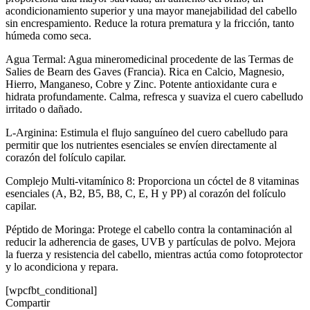
acondicionamiento superior y una mayor manejabilidad del cabello
sin encrespamiento. Reduce la rotura prematura y la fricción, tanto
húmeda como seca.
Agua Termal: Agua mineromedicinal procedente de las Termas de
Salies de Bearn des Gaves (Francia). Rica en Calcio, Magnesio,
Hierro, Manganeso, Cobre y Zinc. Potente antioxidante cura e
hidrata profundamente. Calma, refresca y suaviza el cuero cabelludo
irritado o dañado.
L-Arginina: Estimula el flujo sanguíneo del cuero cabelludo para
permitir que los nutrientes esenciales se envíen directamente al
corazón del folículo capilar.
Complejo Multi-vitamínico 8: Proporciona un cóctel de 8 vitaminas
esenciales (A, B2, B5, B8, C, E, H y PP) al corazón del folículo
capilar.
Péptido de Moringa: Protege el cabello contra la contaminación al
reducir la adherencia de gases, UVB y partículas de polvo. Mejora
la fuerza y resistencia del cabello, mientras actúa como fotoprotector
y lo acondiciona y repara.
[wpcfbt_conditional]
Compartir