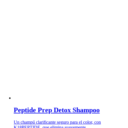
Peptide Prep Detox Shampoo
Un champú clarificante seguro para el color, con
K18PEPTIDE, que elimina suavemente …