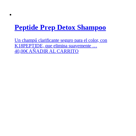
Peptide Prep Detox Shampoo
Un champú clarificante seguro para el color, con
K18PEPTIDE, que elimina suavemente …
40,00
€
AÑADIR AL CARRITO