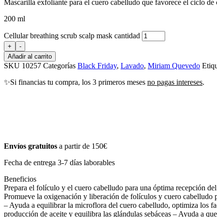
Mascarilla exfoliante para el cuero cabelludo que favorece el ciclo de
200 ml
Cellular breathing scrub scalp mask cantidad
+
-
Añadir al carrito
SKU
10257
Categorías
Black Friday
,
Lavado
,
Miriam Quevedo
Etiq
✨Si financias tu compra, los 3 primeros meses
no pagas intereses
.
Envíos gratuitos
a partir de 150€
Fecha de entrega 3-7 días laborables
Beneficios
Prepara el folículo y el cuero cabelludo para una óptima recepción de
Promueve la oxigenación y liberación de folículos y cuero cabelludo p
– Ayuda a equilibrar la microflora del cuero cabelludo, optimiza los fa
producción de aceite y equilibra las glándulas sebáceas – Ayuda a que