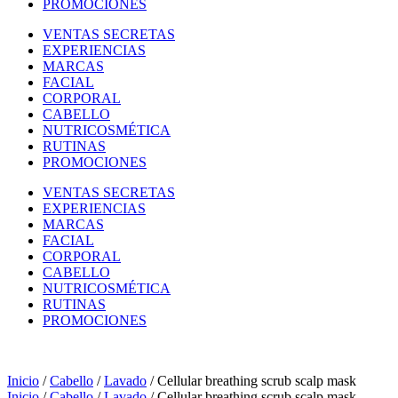
PROMOCIONES
VENTAS SECRETAS
EXPERIENCIAS
MARCAS
FACIAL
CORPORAL
CABELLO
NUTRICOSMÉTICA
RUTINAS
PROMOCIONES
VENTAS SECRETAS
EXPERIENCIAS
MARCAS
FACIAL
CORPORAL
CABELLO
NUTRICOSMÉTICA
RUTINAS
PROMOCIONES
Inicio
/
Cabello
/
Lavado
/ Cellular breathing scrub scalp mask
Inicio
/
Cabello
/
Lavado
/ Cellular breathing scrub scalp mask