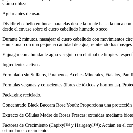
Cómo utilizar
Agitar antes de usar.
Dividir el cabello en líneas paralelas desde la frente hasta la nuca c
desde el envase sobre el cuero cabelludo húmedo o seco.
Durante 2 minutos, masajear el cuero cabelludo con movimientos circul
emulsionar con una pequeña cantidad de agua, repitiendo los masajes 
Enjuagar con abundante agua y seguir con el ritual de limpieza espec
Ingredientes activos
Formulado sin Sulfatos, Parabenos, Aceites Minerales, Ftalatos, Paraf
Formulas veganas y conscientes (libres de tóxicos y hormonas). Protec
Packaging reciclado.
Concentrado Black Baccara Rose Youth: Proporciona una protección inte
Extracto de Células Madre de Rosas Frescas: extraídas mediante biotecn
Factores de Crecimiento (Capixyl™ y Hairgenyl™): Actúan en el corazó
estimulan el crecimiento.