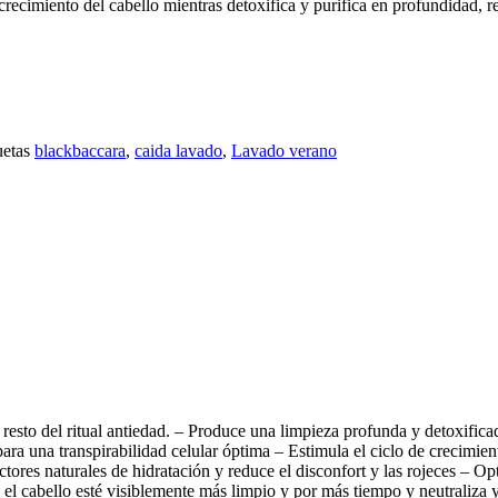
 crecimiento del cabello mientras detoxifica y purifica en profundidad, 
uetas
blackbaccara
,
caida lavado
,
Lavado verano
l resto del ritual antiedad. – Produce una limpieza profunda y detoxifi
ara una transpirabilidad celular óptima – Estimula el ciclo de crecimie
ctores naturales de hidratación y reduce el disconfort y las rojeces – Op
 el cabello esté visiblemente más limpio y por más tiempo y neutraliza y