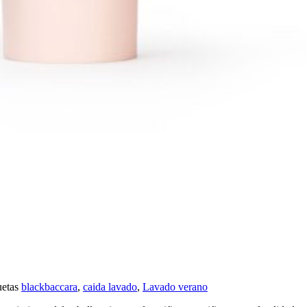
uetas
blackbaccara
,
caida lavado
,
Lavado verano