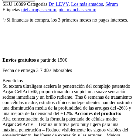
SKU
10399
Categorías
Dr. LEVY
,
Los más amados
,
Sérum
Etiquetas
piel arrugas serum
,
piel manchas serum
✨Si financias tu compra, los 3 primeros meses
no pagas intereses
.
Envíos gratuitos
a partir de 150€
Fecha de entrega 3-7 días laborables
Beneficios
Su textura ultraligera acelera la penetración del complejo patentado
ArganCellActiv®, proporcionando a su piel una suave sensación
sedosa inmediata y un brillo radiante. Tras 8 semanas de tratamiento
con células madre, estudios clínicos independientes han demostrado
una disminución media de la profundidad de las arrugas del -26% y
una mejora de la densidad del +12%.
Acciones del producto:
–
Alta concentración de la fórmula patentada de células madre
ArganCellActiv – Textura nutritiva pero muy ligera para una
máxima penetración – Reduce visiblemente los signos visibles del
envejecimiento, las líneas de expresión y las arrugas – Mejora