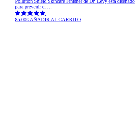
Pollution Shield Skincare Finisher de Dr. Levy está diseñado
para prevenir el …
85,00
€
AÑADIR AL CARRITO