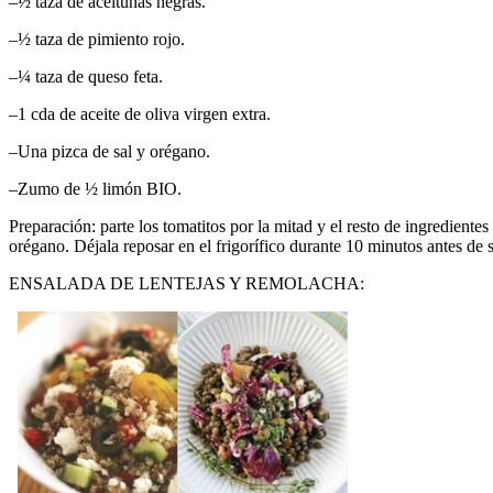
–
½ taza de aceitunas negras.
–
½ taza de pimiento rojo.
–
¼ taza de queso feta.
–
1 cda de aceite de oliva virgen extra.
–
Una pizca de sal y orégano.
–
Zumo de ½ limón BIO.
Preparación: parte los tomatitos por la mitad y el resto de ingredien
orégano. Déjala reposar en el frigorífico durante 10 minutos antes de s
ENSALADA DE LENTEJAS Y REMOLACHA: