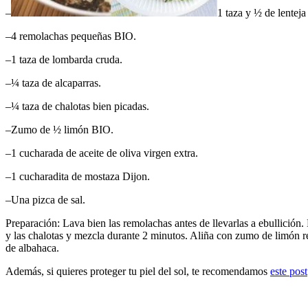
–
1 taza y ½ de lenteja
–
4 remolachas pequeñas BIO.
–
1 taza de lombarda cruda.
–
¼ taza de alcaparras.
–
¼ taza de chalotas bien picadas.
–
Zumo de ½ limón BIO.
–
1 cucharada de aceite de oliva virgen extra.
–
1 cucharadita de mostaza Dijon.
–
Una pizca de sal.
Preparación: Lava bien las remolachas antes de llevarlas a ebullición. 
y las chalotas y mezcla durante 2 minutos. Aliña con zumo de limón rec
de albahaca.
Además, si quieres proteger tu piel del sol, te recomendamos
este post